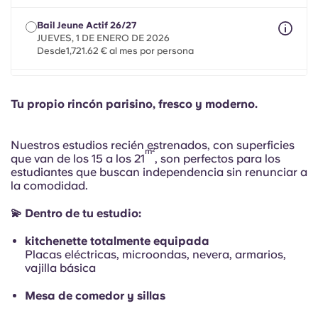
Portuguese
Bail Jeune Actif 26/27
JUEVES, 1 DE ENERO DE 2026
Desde1,721.62 € al mes por persona
Bail Mobilité 26/27
un máximo de 8 meses entre el 1 de mayo de 2026 y el
Tu propio rincón parisino, fresco y moderno.
31 de julio de 2027
Desde1,721.62 € al mes por persona
Nuestros estudios recién estrenados, con superficies
m²
que van de los 15 a los 21
, son perfectos para los
estudiantes que buscan independencia sin renunciar a
la comodidad.
💫 Dentro de tu estudio:
kitchenette totalmente equipada
Placas eléctricas, microondas, nevera, armarios,
vajilla básica
Mesa de comedor y sillas