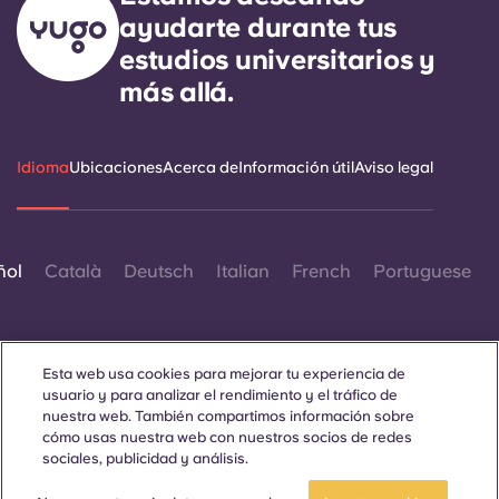
ayudarte durante tus
estudios universitarios y
más allá.
Idioma
Ubicaciones
Acerca de
Información útil
Aviso legal
ñol
Català
Deutsch
Italian
French
Portuguese
Esta web usa cookies para mejorar tu experiencia de
usuario y para analizar el rendimiento y el tráfico de
nuestra web. También compartimos información sobre
Contáctanos
cómo usas nuestra web con nuestros socios de redes
sociales, publicidad y análisis.
Reserva una habitación