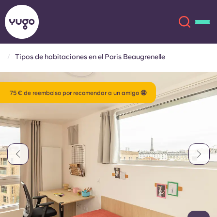
Tipos de habitaciones en el Paris Beaugrenelle
Acerca de
English (GB)
75 € de reembolso por recomendar a un amigo 🤩
English (US)
Ubicaciones
Chinese
Español
Más
Català
Deutsch
Italian
French
Cuenta
Idioma
Portuguese