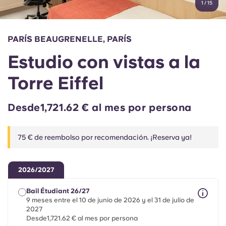
1
/
15
English (GB)
Elige un país
Reserva ahora
Elige una ciudad
English (US)
PARÍS BEAUGRENELLE, PARÍS
Elige una residencia
Estudio con vistas a la
Chinese
Iniciar sesión
Torre Eiffel
Español
Desde1,721.62 € al mes por persona
Català
75 € de reembolso por recomendación. ¡Reserva ya!
Deutsch
2026/2027
Italian
Bail Étudiant 26/27
9 meses entre el 10 de junio de 2026 y el 31 de julio de
French
2027
Desde1,721.62 € al mes por persona