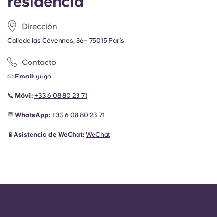
residencia
Dirección
Calle
de las Cévennes,
86
– 75015 París
Contacto
📧
Email:
yugo
📞
Móvil:
+33 6 08 80 23 71
💬
WhatsApp:
+33 6 08 80 23 71
📱Asistencia de WeChat:
WeChat