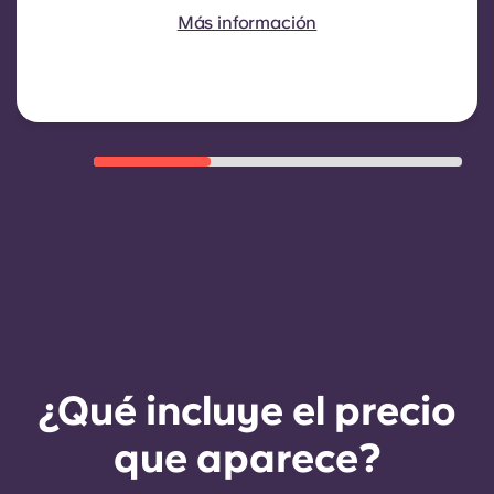
contrato es de nueve meses. La
Más información
renovación no es automática, pero
se puede ofrecer mediante un
nuevo contrato, siempre que se
cumplan ciertos criterios, como un
buen historial de pagos, un
comportamiento adecuado y la
disponibilidad de habitaciones.
¿Qué incluye el precio
que aparece?