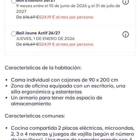
Bail Étudiant 26/27
Portuguese
9 meses entre el 10 de junio de 2026 y el 31 de julio de
2027
De
616,69 €
524,19 € al mes por persona
Bail Jeune Actif 26/27
JUEVES, 1 DE ENERO DE 2026
De
616,69 €
524,19 € al mes por persona
Bail Mobilité 26/27
un máximo de 8 meses entre el 1 de mayo de 2026 y el
Características de la habitación:
30 de septiembre de 2027
De
616,69 €
524,19 € al mes por persona
Cama individual con cajones de 90 x 200 cm
Zona de oficina equipada con un escritorio, una
silla ergonómica y estanterías
Un armario para tener más espacio de
almacenamiento
Características comunes:
Cocina compartida 2 placas eléctricas, microondas,
2, 3 o 4 neveras y juegos de vajilla (según el número
de inquilinos). Una mesa de comedor grande con 4