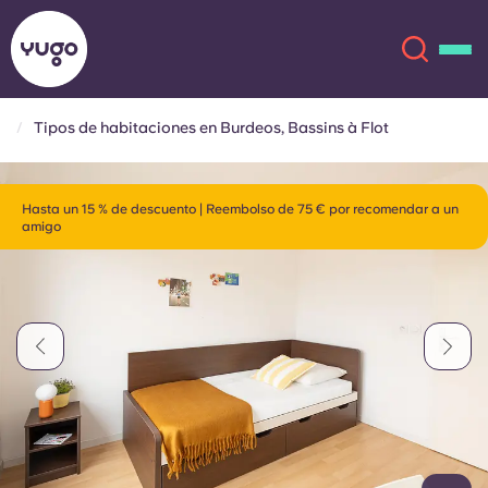
Tipos de habitaciones en Burdeos, Bassins à Flot
Acerca de
English (GB)
Hasta un 15 % de descuento | Reembolso de 75 € por recomendar a un
amigo
English (US)
Ubicaciones
Chinese
Español
Más
Català
Deutsch
Italian
French
Cuenta
Idioma
Portuguese