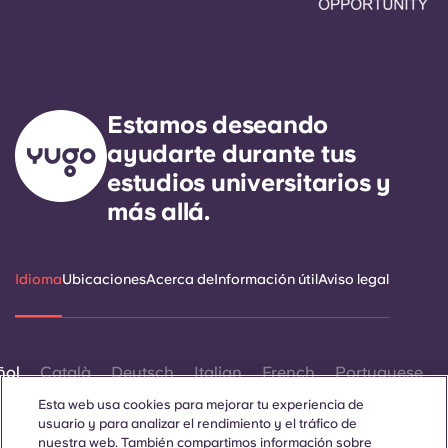
Estamos deseando
ayudarte durante tus
estudios universitarios y
más allá.
Idioma
Ubicaciones
Acerca de
Información útil
Aviso legal
ñol
Català
Deutsch
Italian
French
Portuguese
Esta web usa cookies para mejorar tu experiencia de
usuario y para analizar el rendimiento y el tráfico de
nuestra web. También compartimos información sobre