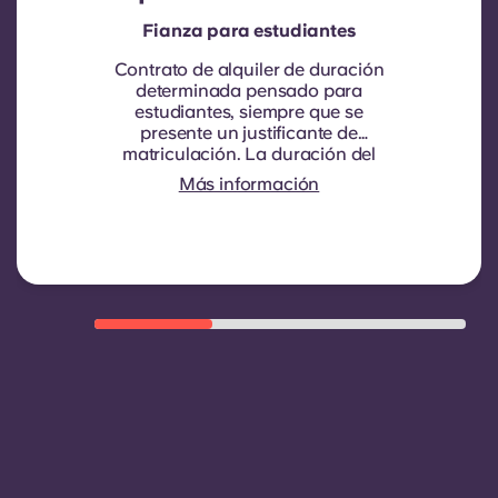
Fianza para estudiantes
Contrato de alquiler de duración
determinada pensado para
estudiantes, siempre que se
presente un justificante de
matriculación.
La duración del
contrato es de nueve meses. La
Más información
renovación no es automática, pero
se puede ofrecer mediante un
nuevo contrato, siempre que se
cumplan ciertos criterios, como un
buen historial de pagos, un
comportamiento adecuado y la
disponibilidad de habitaciones.