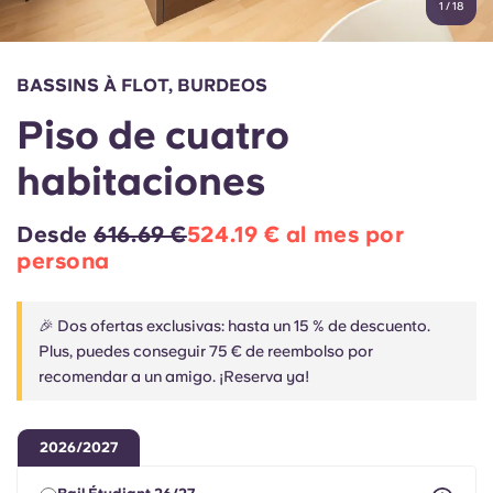
1
/
18
English (GB)
Elige un país
Reserva ahora
Elige una ciudad
English (US)
BASSINS À FLOT, BURDEOS
Elige una residencia
Piso de cuatro
Chinese
Iniciar sesión
habitaciones
Español
Desde
616.69 €
524.19 € al mes por
Català
persona
Deutsch
🎉 Dos ofertas exclusivas: hasta un 15 % de descuento.
Plus, puedes conseguir 75 € de reembolso por
recomendar a un amigo. ¡Reserva ya!
Italian
French
2026/2027