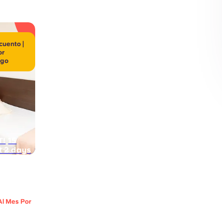
cuento |
or
igo
15
T!
st 2 days
Al Mes Por