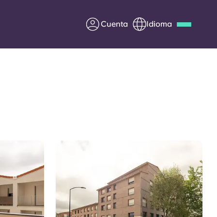
Cuenta
Idioma
Deutsch
Italian
French
Apply Now
Colabora con Yugo
entes
Información para los
padres
Ponte en contacto con
nosotros