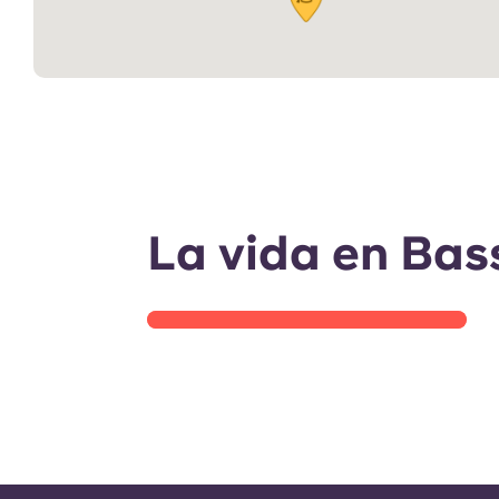
Recorrido por la habitación
- T1
La vida en Bass