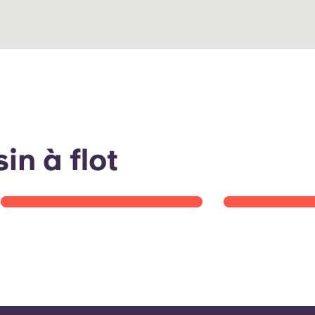
POV: mi nueva vida de
Recorrido po
estudiante en Burdeos
estudio con
in à flot