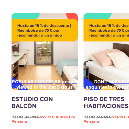
Hasta un 15 % de descuento |
Hasta un 15 % de des
Reembolso de 75 € por
Reembolso de 75 € p
recomendar a un amigo
recomendar a un am
55 people
POPULAR CHOICE!
DON'T MISS OU
viewed in the last 5 days
enquiries in the la
ESTUDIO CON
PISO DE TRES
BALCÓN
HABITACIONES
Desde
823.19 €
699.72 € Al Mes Por
Desde
616.69 €
524.19 € 
Persona
Persona