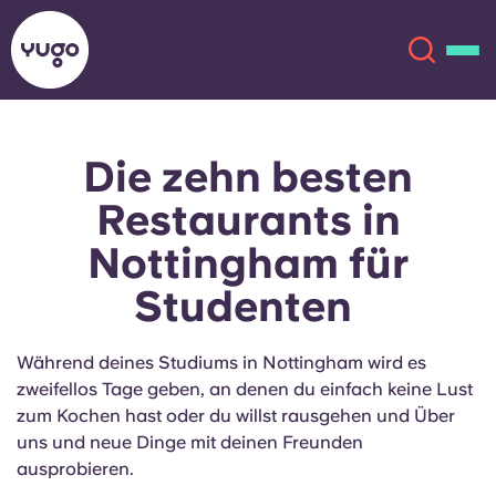
Die zehn besten
Über uns
English (GB)
Restaurants in
English (US)
Standorte
Nottingham für
Studenten
Chinese
Español
Mehr
Català
Deutsch
Während deines Studiums in Nottingham wird es
zweifellos Tage geben, an denen du einfach keine Lust
Italian
French
zum Kochen hast oder du willst rausgehen und Über
uns und neue Dinge mit deinen Freunden
Konto
Sprache
ausprobieren.
Portuguese