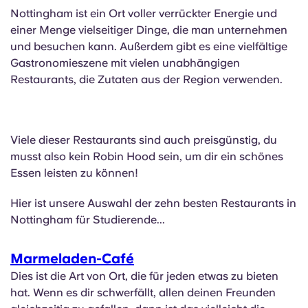
English (GB)
Wähle ein Land aus
Nottingham ist ein Ort voller verrückter Energie und
Jetzt buchen
einer Menge vielseitiger Dinge, die man unternehmen
Wähle eine Stadt aus
English (US)
und besuchen kann. Außerdem gibt es eine vielfältige
Gastronomieszene mit vielen unabhängigen
Wähle eine Unterkunft aus
Restaurants, die Zutaten aus der Region verwenden.
Chinese
Anmelden
Español
Viele dieser Restaurants sind auch preisgünstig, du
musst also kein Robin Hood sein, um dir ein schönes
Català
Essen leisten zu können!
Deutsch
Hier ist unsere Auswahl der zehn besten Restaurants in
Nottingham für Studierende...
Italian
Marmeladen-Café
Dies ist die Art von Ort, die für jeden etwas zu bieten
French
hat. Wenn es dir schwerfällt, allen deinen Freunden