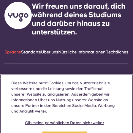
Wir freuen uns darauf, dich
während deines Studiums
und darüber hinaus zu
unterstützen.
Sprache
Standorte
Über uns
Nützliche Informationen
Rechtliches
ñol
Català
Deutsch
Italian
French
Portuguese
Diese Website nutzt Cookies, um das Nutzererlebnis zu
verbessern und die Leistung sowie den Traffic auf
unserer Website zu analysieren. Außerdem geben wir
Informationen Über uns Nutzung unserer Website an
unsere Partner in den Bereichen Social Media, Werbung
und Analytik weiter.
Kontakt
Gib meine persönlichen Daten nicht weiter