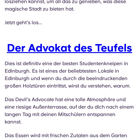
losziehen kannst, um all das zu genießen, was diese
English (GB)
Wähle ein Land aus
Jetzt buchen
magische Stadt zu bieten hat.
Wähle eine Stadt aus
English (US)
Jetzt geht's los...
Wähle eine Unterkunft aus
Chinese
Der Advokat des Teufels
Anmelden
Español
Dies ist definitiv eine der besten Studentenkneipen in
Edinburgh. Es ist eines der beliebtesten Lokale in
Català
Edinburgh und wenn du durch die beeindruckenden
großen Holztüren eintrittst, wirst du verstehen, warum.
Deutsch
Das Devil's Advocate hat eine tolle Atmosphäre und
eine riesige Außenterrasse, auf der du dich nach einem
Italian
langen Tag mit deinen Mitschülern entspannen
kannst.
French
Das Essen wird mit frischen Zutaten aus dem Garten