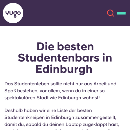
Die besten
Über uns
English (GB)
Studentenbars in
English (US)
Standorte
Edinburgh
Chinese
Español
Mehr
Das Studentenleben sollte nicht nur aus Arbeit und
Spaß bestehen, vor allem, wenn du in einer so
Català
Deutsch
spektakulären Stadt wie Edinburgh wohnst!
Italian
French
Deshalb haben wir eine Liste der besten
Studentenkneipen in Edinburgh zusammengestellt,
Konto
Sprache
damit du, sobald du deinen Laptop zugeklappt hast,
Portuguese