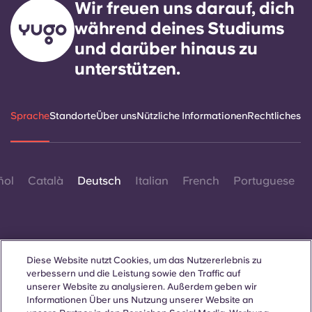
Wir freuen uns darauf, dich
während deines Studiums
und darüber hinaus zu
unterstützen.
Sprache
Standorte
Über uns
Nützliche Informationen
Rechtliches
ñol
Català
Deutsch
Italian
French
Portuguese
Diese Website nutzt Cookies, um das Nutzererlebnis zu
verbessern und die Leistung sowie den Traffic auf
Kontakt
unserer Website zu analysieren. Außerdem geben wir
Informationen Über uns Nutzung unserer Website an