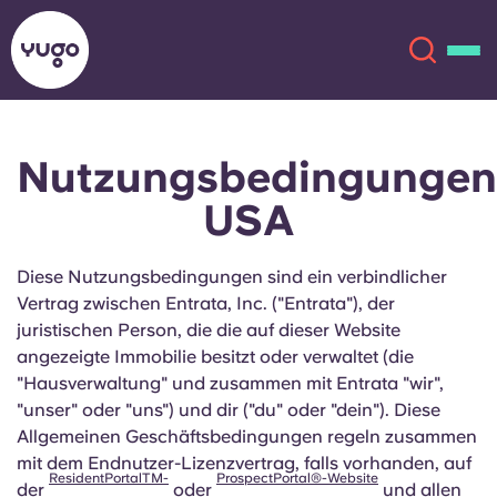
Nutzungsbedingungen
Über uns
English (GB)
USA
English (US)
Standorte
Diese Nutzungsbedingungen sind ein verbindlicher
Chinese
Español
Mehr
Vertrag zwischen Entrata, Inc. ("Entrata"), der
juristischen Person, die die auf dieser Website
Català
Deutsch
angezeigte Immobilie besitzt oder verwaltet (die
"Hausverwaltung" und zusammen mit Entrata "wir",
"unser" oder "uns") und dir ("du" oder "dein"). Diese
Italian
French
Allgemeinen Geschäftsbedingungen regeln zusammen
Konto
Sprache
mit dem Endnutzer-Lizenzvertrag, falls vorhanden, auf
Portuguese
ResidentPortalTM-
ProspectPortal®-Website
der
oder
und allen