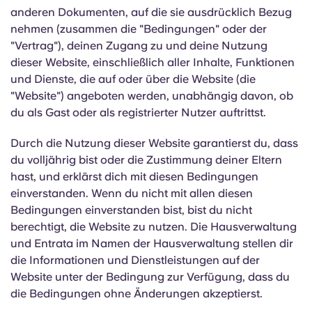
English (GB)
Wähle ein Land aus
anderen Dokumenten, auf die sie ausdrücklich Bezug
Jetzt buchen
nehmen (zusammen die "Bedingungen" oder der
Wähle eine Stadt aus
"Vertrag"), deinen Zugang zu und deine Nutzung
English (US)
dieser Website, einschließlich aller Inhalte, Funktionen
Wähle eine Unterkunft aus
und Dienste, die auf oder über die Website (die
Chinese
"Website") angeboten werden, unabhängig davon, ob
Anmelden
du als Gast oder als registrierter Nutzer auftrittst.
Español
Durch die Nutzung dieser Website garantierst du, dass
du volljährig bist oder die Zustimmung deiner Eltern
Català
hast, und erklärst dich mit diesen Bedingungen
einverstanden. Wenn du nicht mit allen diesen
Deutsch
Bedingungen einverstanden bist, bist du nicht
berechtigt, die Website zu nutzen. Die Hausverwaltung
Italian
und Entrata im Namen der Hausverwaltung stellen dir
die Informationen und Dienstleistungen auf der
Website unter der Bedingung zur Verfügung, dass du
French
die Bedingungen ohne Änderungen akzeptierst.