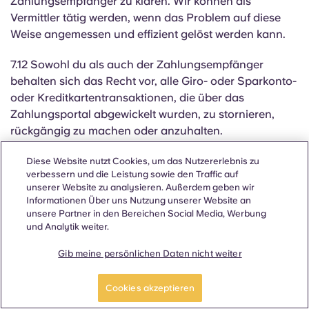
Zahlungsempfänger zu klären. Wir können als
Vermittler tätig werden, wenn das Problem auf diese
Weise angemessen und effizient gelöst werden kann.
7.12 Sowohl du als auch der Zahlungsempfänger
behalten sich das Recht vor, alle Giro- oder Sparkonto-
oder Kreditkartentransaktionen, die über das
Zahlungsportal abgewickelt wurden, zu stornieren,
rückgängig zu machen oder anzuhalten.
7.13 Indem du deine Zahlungsinformationen auf dieser
Diese Website nutzt Cookies, um das Nutzererlebnis zu
verbessern und die Leistung sowie den Traffic auf
Website eingibst, ermächtigst du Entrata, (a) die
unserer Website zu analysieren. Außerdem geben wir
Richtigkeit dieser Informationen und (b) deine
Informationen Über uns Nutzung unserer Website an
Berechtigung zur Durchführung von Transaktionen auf
unsere Partner in den Bereichen Social Media, Werbung
dem/den eingegebenen Konto/Konten über einen
und Analytik weiter.
Drittanbieter, Giact Systems, LLC ("Giact"), zu
Gib meine persönlichen Daten nicht weiter
überprüfen. Entrata nutzt Giact, um die
Kontoinhaberschaft und die Transaktionsberechtigung
Cookies akzeptieren
in Echtzeit zu bestätigen, bevor die Zahlung oder