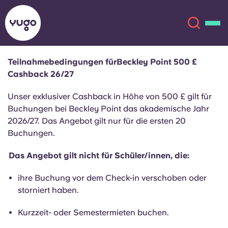
Teilnahmebedingungen fürBeckley Point 500 £
Cashback 26/27
Über uns
English (GB)
Unser exklusiver Cashback in Höhe von 500 £ gilt für
English (US)
Buchungen bei Beckley Point das akademische Jahr
Standorte
2026/27. Das Angebot gilt nur für die ersten 20
Buchungen.
Chinese
Español
Mehr
Das Angebot gilt nicht für Schüler/innen, die:
Català
Deutsch
ihre Buchung vor dem Check-in verschoben oder
storniert haben.
Italian
French
Konto
Sprache
Kurzzeit- oder Semestermieten buchen.
Portuguese