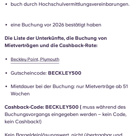
English (GB)
Wähle ein Land aus
buch durch Hochschulvermittlungsvereinbarungen.
Jetzt buchen
Wähle eine Stadt aus
English (US)
eine Buchung vor 2026 bestätigt haben
Wähle eine Unterkunft aus
Chinese
Die Liste der Unterkünfte, die Buchung von
Anmelden
Mietverträgen und die Cashback-Rate:
Español
Beckley Point, Plymouth
Català
Gutscheincode:
BECKLEY500
Mietdauer bei der Buchung: nur Mietverträge ab 51
Deutsch
Wochen
Italian
Cashback-Code: BECKLEY500 (
muss während des
Buchungsvorgangs eingegeben werden – kein Code,
kein Cashback!)
French
Kein Bargeldeinlösungswert, nicht übertragbar und