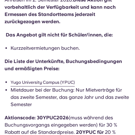
English (GB)
Wähle ein Land aus
vorbehaltlich der Verfügbarkeit und kann nach
Jetzt buchen
Ermessen des Standortteams jederzeit
Wähle eine Stadt aus
English (US)
zurückgezogen werden.
Wähle eine Unterkunft aus
Das Angebot gilt nicht für Schüler/innen, die:
Chinese
Anmelden
Kurzzeitvermietungen buchen.
Español
Die Liste der Unterkünfte, Buchungsbedingungen
und ermäßigten Preise:
Català
Yugo University Campus (YPUC)
Deutsch
Mietdauer bei der Buchung: Nur Mietverträge für
das zweite Semester, das ganze Jahr und das zweite
Italian
Semester
Aktionscode: 30YPUC2026
(muss während des
French
Buchungsvorgangs eingegeben werden) für 30 %
Rabatt auf die Standardpreise.
20YPUC für
20 %