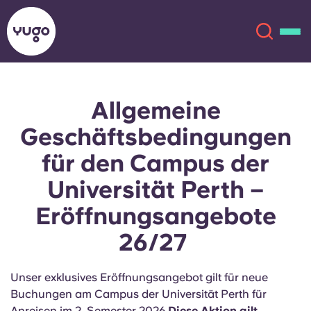
Allgemeine
Über uns
English (GB)
Geschäftsbedingungen
English (US)
Standorte
für den Campus der
Universität Perth –
Chinese
Español
Mehr
Eröffnungsangebote
Català
Deutsch
26/27
Italian
French
Unser exklusives Eröffnungsangebot gilt für neue
Konto
Sprache
Buchungen am Campus der Universität Perth für
Portuguese
Anreisen im 2. Semester 2026.
Diese Aktion gilt