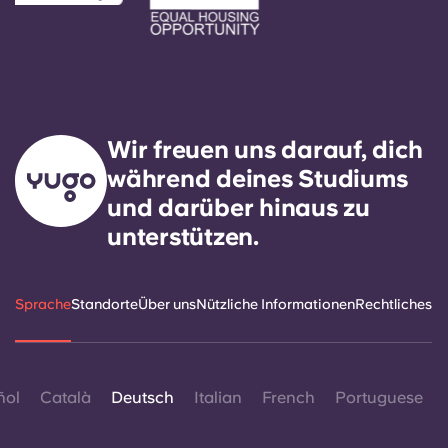
Wir freuen uns darauf, dich
während deines Studiums
und darüber hinaus zu
unterstützen.
Sprache
Standorte
Über uns
Nützliche Informationen
Rechtliches
ñol
Català
Deutsch
Italian
French
Portuguese