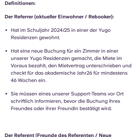
English (GB)
Definitionen:
Wähle ein Land aus
Jetzt buchen
Wähle eine Stadt aus
Der Referrer (aktueller Einwohner / Rebooker):
English (US)
Wähle eine Unterkunft aus
Hat im Schuljahr 2024/25 in einer der Yugo
Chinese
Residenzen gewohnt.
Anmelden
Hat eine neue Buchung für ein Zimmer in einer
Español
unserer Yugo Residenzen gemacht, die Miete im
Voraus bezahlt, den Mietvertrag unterschrieben und
Català
checkt für das akademische Jahr26 für mindestens
46 Wochen ein.
Deutsch
Sie müssen eines unserer Support-Teams vor Ort
schriftlich informieren, bevor die Buchung ihres
Italian
Freundes oder ihrer Freundin bestätigt wird.
French
Der Referent (Freunde des Referenten / Neue