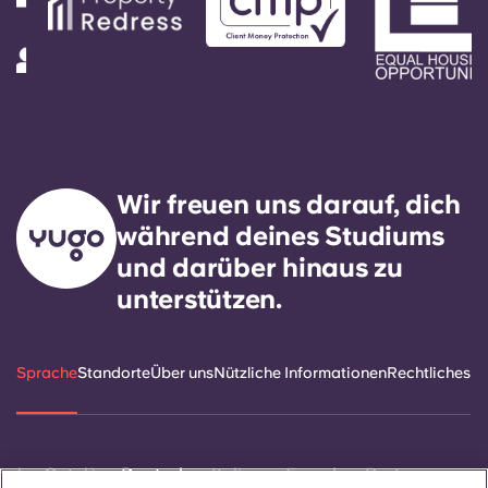
Wir freuen uns darauf, dich
während deines Studiums
und darüber hinaus zu
unterstützen.
Sprache
Standorte
Über uns
Nützliche Informationen
Rechtliches
ñol
Català
Deutsch
Italian
French
Portuguese