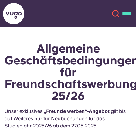
Allgemeine
Über uns
English (GB)
Geschäftsbedingunge
English (US)
Standorte
für
Freundschaftswerbun
Chinese
Español
Mehr
25/26
Català
Deutsch
Unser exklusives
„Freunde werben“-Angebot
gilt bis
Italian
French
auf Weiteres nur für Neubuchungen für das
Konto
Sprache
Studienjahr 2025/26 ab dem 27.05.2025.
Portuguese