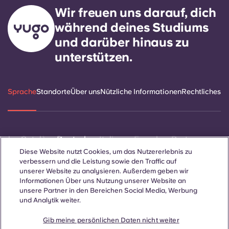
Wir freuen uns darauf, dich
während deines Studiums
und darüber hinaus zu
unterstützen.
Sprache
Standorte
Über uns
Nützliche Informationen
Rechtliches
ñol
Català
Deutsch
Italian
French
Portuguese
Diese Website nutzt Cookies, um das Nutzererlebnis zu
verbessern und die Leistung sowie den Traffic auf
unserer Website zu analysieren. Außerdem geben wir
Informationen Über uns Nutzung unserer Website an
unsere Partner in den Bereichen Social Media, Werbung
und Analytik weiter.
Kontakt
Gib meine persönlichen Daten nicht weiter