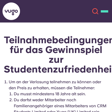
Teilnahmebedingunge
Über uns
English (GB)
für das Gewinnspiel
English (US)
Standorte
zur
Studentenzufriedenhei
Chinese
Español
Mehr
Català
Deutsch
Um an der Verlosung teilnehmen zu können oder
den Preis zu erhalten, müssen die Teilnehmer:
Italian
French
Du musst mindestens 18 Jahre alt sein.
Du darfst weder Mitarbeiter noch
Konto
Sprache
Familienangehöriger eines Mitarbeiters von CRM
Portuguese
Students Limited oder Yugo (UK) Limited sein