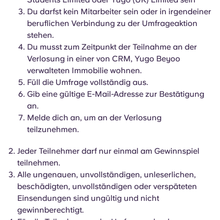
English (GB)
Wähle ein Land aus
Du darfst kein Mitarbeiter sein oder in irgendeiner
Jetzt buchen
beruflichen Verbindung zu der Umfrageaktion
Wähle eine Stadt aus
English (US)
stehen.
Wähle eine Unterkunft aus
Du musst zum Zeitpunkt der Teilnahme an der
Verlosung in einer von CRM, Yugo Beyoo
Chinese
verwalteten Immobilie wohnen.
Anmelden
Füll die Umfrage vollständig aus.
Español
Gib eine gültige E-Mail-Adresse zur Bestätigung
an.
Català
Melde dich an, um an der Verlosung
teilzunehmen.
Deutsch
Jeder Teilnehmer darf nur einmal am Gewinnspiel
teilnehmen.
Italian
Alle ungenauen, unvollständigen, unleserlichen,
beschädigten, unvollständigen
oder verspäteten
French
Einsendungen sind ungültig und nicht
gewinnberechtigt.