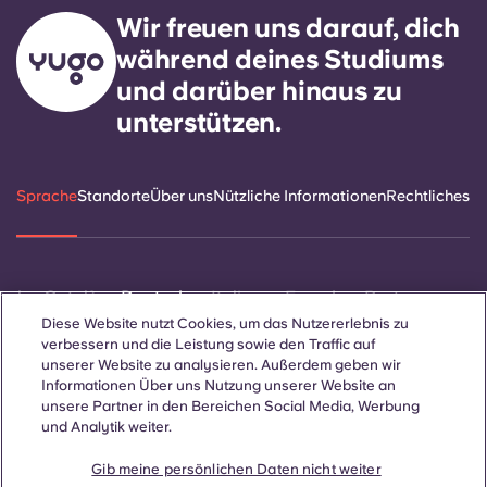
Wir freuen uns darauf, dich
während deines Studiums
und darüber hinaus zu
unterstützen.
Sprache
Standorte
Über uns
Nützliche Informationen
Rechtliches
ñol
Català
Deutsch
Italian
French
Portuguese
Diese Website nutzt Cookies, um das Nutzererlebnis zu
verbessern und die Leistung sowie den Traffic auf
unserer Website zu analysieren. Außerdem geben wir
Informationen Über uns Nutzung unserer Website an
unsere Partner in den Bereichen Social Media, Werbung
und Analytik weiter.
Kontakt
Gib meine persönlichen Daten nicht weiter