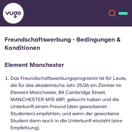
Freundschaftswerbung - Bedingungen &
Über uns
English (GB)
Konditionen
English (US)
Standorte
Element Manchester
Das Freundschaftswerbungsprogramm ist für Leute,
Chinese
Español
Mehr
die für das akademische Jahr 25/26 ein Zimmer im
Element Manchester, 84 Cambridge Street,
Català
Deutsch
MANCHESTER M15 6BP, gebucht haben und die
Unterkunft einem Freund (dem geworbenen
Italian
French
Studenten) empfehlen, und wenn der geworbene
Student dann auch in die Unterkunft einzieht (eine
Konto
Sprache
Portuguese
Empfehlung).