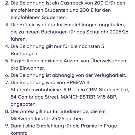
Die Belohnung ist ein Cashback von 200 £ für den
English (GB)
Wähle ein Land aus
Jetzt buchen
empfehlenden Studenten und 200 £ für den
Wähle eine Stadt aus
empfohlenen Studenten.
English (US)
Die Prämie wird nur für Empfehlungen angeboten,
Wähle eine Unterkunft aus
die zu neuen Buchungen für das Schuljahr 2025/26
Chinese
führen.
Anmelden
Die Belohnung gilt nur für die nächsten 5
Buchungen.
Español
Es gibt keine maximale Anzahl von Überweisungen
pro Einwohner.
Català
Die Belohnung ist abhängig von der Verfügbarkeit.
Die Belohnung wird von BREEVA II
Deutsch
Studentenwohnheime .A.R.L, c/o CRM Students Ltd,
84 Cambridge Street, MANCHESTER M15 6BP,
angeboten.
Italian
Der Anreiz gilt nur für Studierende, die ein
Mietverhältnis für 25/26 buchen.
French
Damit eine Empfehlung für die Prämie in Frage
kommt: