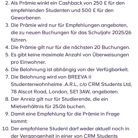
Als Prämie winkt ein Cashback von 250 £ für den
English (GB)
Wähle ein Land aus
Jetzt buchen
empfehlenden Studenten und 500 £ für den
Wähle eine Stadt aus
Geworbenen
English (US)
Die Prämie wird nur für Empfehlungen angeboten,
Wähle eine Unterkunft aus
die zu neuen Buchungen für das Schuljahr 2025/26
Chinese
führen.
Anmelden
Die Prämie gilt nur für die nächsten 20 Buchungen.
Es gibt keine maximale Anzahl von Überweisungen
Español
pro Einwohner.
Die Belohnung ist abhängig von der Verfügbarkeit.
Català
Die Belohnung wird von BREEVA II
Studentenwohnheime .A.R.L, c/o CRM Students Ltd,
Deutsch
78 Alscot Road, London, SE1 3AW, angeboten.
Der Anreiz gilt nur für Studierende, die ein
Mietverhältnis für 25/26 buchen.
Italian
Damit eine Empfehlung für die Prämie in Frage
kommt:
French
Der empfohlene Student darf weder aktuell noch in
der Vergangenheit in einer von CRM Students