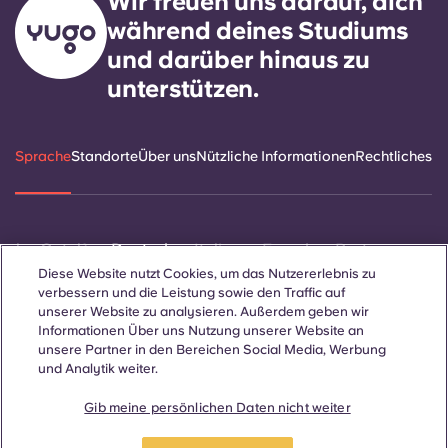
Wir freuen uns darauf, dich
während deines Studiums
und darüber hinaus zu
unterstützen.
Sprache
Standorte
Über uns
Nützliche Informationen
Rechtliches
ñol
Català
Deutsch
Italian
French
Portuguese
Diese Website nutzt Cookies, um das Nutzererlebnis zu
verbessern und die Leistung sowie den Traffic auf
unserer Website zu analysieren. Außerdem geben wir
Informationen Über uns Nutzung unserer Website an
unsere Partner in den Bereichen Social Media, Werbung
und Analytik weiter.
Kontakt
Gib meine persönlichen Daten nicht weiter