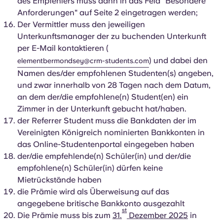
des Empfehlers muss dann in das Feld "Besondere
Anforderungen" auf Seite 2 eingetragen werden;
Der Vermittler muss den jeweiligen
Unterkunftsmanager der zu buchenden Unterkunft
per E-Mail kontaktieren (
) und dabei den
elementbermondsey@crm-students.com
Namen des/der empfohlenen Studenten(s) angeben,
und zwar innerhalb von 28 Tagen nach dem Datum,
an dem der/die empfohlene(n) Student(en) ein
Zimmer in der Unterkunft gebucht hat/haben.
der Referrer Student muss die Bankdaten der im
Vereinigten Königreich nominierten Bankkonten in
das Online-Studentenportal eingegeben haben
der/die empfehlende(n) Schüler(in) und der/die
empfohlene(n) Schüler(in) dürfen keine
Mietrückstände haben
die Prämie wird als Überweisung auf das
angegebene britische Bankkonto ausgezahlt
st
Die Prämie muss bis zum
31.
Dezember 2025
in