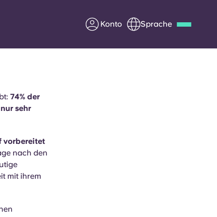
Konto
Sprache
Deutsch
Italian
French
Apply Now
bt:
74% der
 nur sehr
 vorbereitet
Werde Partner von Yugo
rage nach den
e Fragen
Infos für Eltern
utige
it mit ihrem
Kontakt aufnehmen
inen