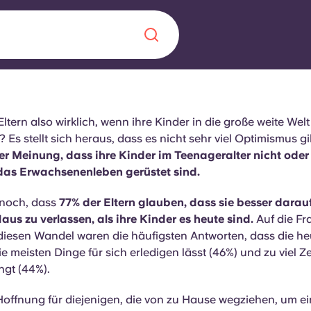
Chinese
Español
Català
tern also wirklich, wenn ihre Kinder in die große weite Welt
Es stellt sich heraus, dass es nicht sehr viel Optimismus gi
der Meinung, dass ihre Kinder im Teenageralter nicht oder
 das Erwachsenenleben gerüstet sind.
noch, dass
77% der Eltern glauben, dass sie besser darauf
Über uns
in Sachen
aus zu verlassen, als ihre Kinder es heute sind.
Auf die F
Häufig gestellt
diesen Wandel waren die häufigsten Antworten, dass die he
e meisten Dinge für sich erledigen lässt (46%) und zu viel Ze
B sorgt für
Blog
ngt (44%).
te für die
 Hoffnung für diejenigen, die von zu Hause wegziehen, um e