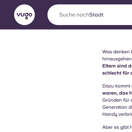
Suche nach
Stadt
English (GB)
English (US)
Über uns
Standorte
Mehr
Was denken El
hinausgehen? 
Portuguese
Eltern sind 
schlecht für
Dazu kommt 
Yugo VCARB: Eine neue Ära 
waren, das H
Studentenwohnheime
Gründen für 
Generation di
Die wegweisende Partnerschaft Yugomit VCAR
Handy verbri
Innovation, Ehrgeiz und unvergessliche Momen
Studenten.
Aber es gibt