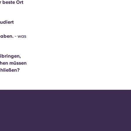
r beste Ort
tudiert
haben.
- was
eibringen,
ichen müssen
chließen?