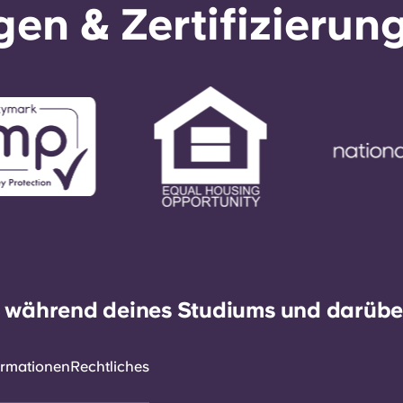
en & Zertifizierun
h während deines Studiums und darüber
ormationen
Rechtliches