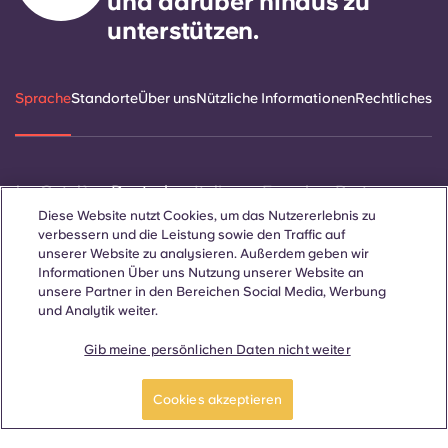
und darüber hinaus zu
Portuguese
unterstützen.
Sprache
Standorte
Über uns
Nützliche Informationen
Rechtliches
ñol
Català
Deutsch
Italian
French
Portuguese
Diese Website nutzt Cookies, um das Nutzererlebnis zu
verbessern und die Leistung sowie den Traffic auf
unserer Website zu analysieren. Außerdem geben wir
Informationen Über uns Nutzung unserer Website an
unsere Partner in den Bereichen Social Media, Werbung
und Analytik weiter.
Kontakt
Gib meine persönlichen Daten nicht weiter
Cookies akzeptieren
© 2026. Alle Rechte vorbehalten.
Wo auf dieser Website Begriffe verwendet werden, die sich auf
ein bestimmtes Geschlecht beziehen, gelten diese für alle,