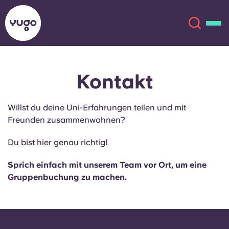
Kontakt
Über uns
English (GB)
Willst du deine Uni-Erfahrungen teilen und mit
English (US)
Standorte
Freunden zusammenwohnen?
Chinese
Español
Mehr
Du bist hier genau richtig!
Català
Deutsch
Sprich einfach mit unserem Team vor Ort, um eine
Gruppenbuchung zu machen.
Italian
French
Konto
Sprache
Portuguese