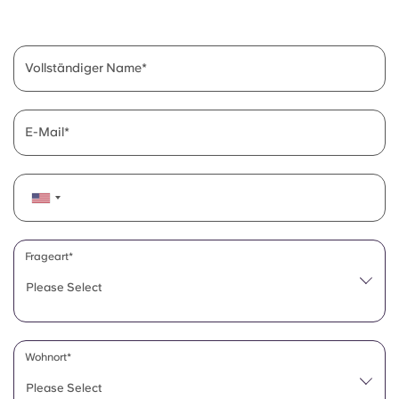
English (GB)
Wähle ein Land aus
Jetzt buchen
Wähle eine Stadt aus
English (US)
Vollständiger Name
Wähle eine Unterkunft aus
Chinese
Anmelden
E-Mail
Español
Català
Deutsch
Frageart*
Please Select
Italian
French
Wohnort*
Please Select