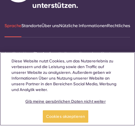
unterstützen.
Sprache
Standorte
Über uns
Nützliche Informationen
Rechtliches
ñol
Català
Deutsch
Italian
French
Portuguese
Diese Website nutzt Cookies, um das Nutzererlebnis zu
verbessern und die Leistung sowie den Traffic auf
unserer Website zu analysieren. Außerdem geben wir
Informationen Über uns Nutzung unserer Website an
unsere Partner in den Bereichen Social Media, Werbung
und Analytik weiter.
Kontakt
Gib meine persönlichen Daten nicht weiter
Cookies akzeptieren
© 2026. Alle Rechte vorbehalten.
Wo auf dieser Website Begriffe verwendet werden, die sich auf
ein bestimmtes Geschlecht beziehen, gelten diese für alle,