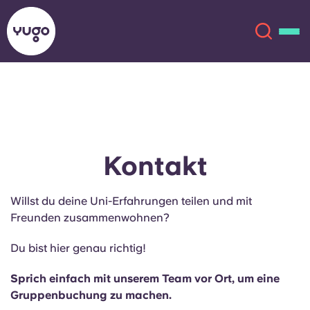
Über uns
English (GB)
English (US)
Standorte
Kontakt
Chinese
Español
Mehr
Willst du deine Uni-Erfahrungen teilen und mit
Freunden zusammenwohnen?
Català
Deutsch
Du bist hier genau richtig!
Italian
French
Sprich einfach mit unserem Team vor Ort, um eine
Konto
Sprache
Gruppenbuchung zu machen.
Portuguese