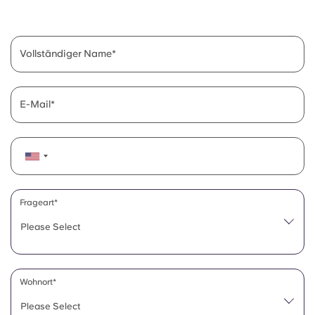
English (GB)
Wähle ein Land aus
Jetzt buchen
Wähle eine Stadt aus
English (US)
Vollständiger Name
Wähle eine Unterkunft aus
Chinese
Anmelden
E-Mail
Español
Català
Deutsch
Frageart*
Please Select
Italian
French
Wohnort*
Please Select