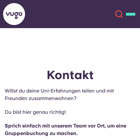
Über uns
English (GB)
English (US)
Standorte
Kontakt
Chinese
Español
Mehr
Willst du deine Uni-Erfahrungen teilen und mit
Freunden zusammenwohnen?
Català
Deutsch
Du bist hier genau richtig!
Italian
French
Sprich einfach mit unserem Team vor Ort, um eine
Konto
Sprache
Gruppenbuchung zu machen.
Portuguese