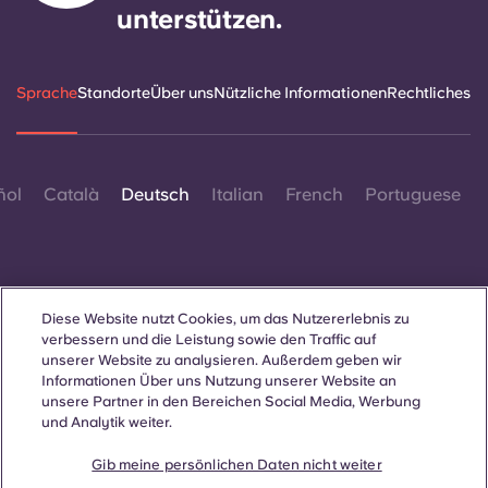
unterstützen.
Sprache
Standorte
Über uns
Nützliche Informationen
Rechtliches
ñol
Català
Deutsch
Italian
French
Portuguese
Diese Website nutzt Cookies, um das Nutzererlebnis zu
verbessern und die Leistung sowie den Traffic auf
Kontakt
unserer Website zu analysieren. Außerdem geben wir
Informationen Über uns Nutzung unserer Website an
unsere Partner in den Bereichen Social Media, Werbung
und Analytik weiter.
© 2026. Alle Rechte vorbehalten.
Wo auf dieser Website Begriffe verwendet werden, die sich auf
Gib meine persönlichen Daten nicht weiter
ein bestimmtes Geschlecht beziehen, gelten diese für alle,