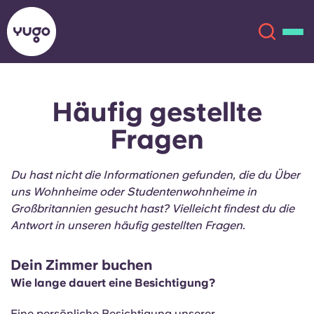
Häufig gestellte
Über uns
English (GB)
Fragen
English (US)
Standorte
Du hast nicht die Informationen gefunden, die du Über
Chinese
Español
Mehr
uns Wohnheime oder Studentenwohnheime in
Großbritannien gesucht hast? Vielleicht findest du die
Català
Deutsch
Antwort in unseren häufig gestellten Fragen.
Italian
French
Dein Zimmer buchen
Wie lange dauert eine Besichtigung?
Konto
Sprache
Portuguese
Eine persönliche Besichtigung unserer