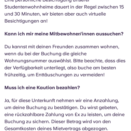
English (GB)
Wähle ein Land aus
Studentenwohnheime dauert in der Regel zwischen 15
Jetzt buchen
und 30 Minuten, wir bieten aber auch virtuelle
Wähle eine Stadt aus
English (US)
Besichtigungen an!
Wähle eine Unterkunft aus
Kann ich mir meine Mitbewohner/innen aussuchen?
Chinese
Anmelden
Du kannst mit deinen Freunden zusammen wohnen,
Español
wenn du bei der Buchung die gleiche
Wohnungsnummer auswählst. Bitte beachte, dass dies
der Verfügbarkeit unterliegt, also buche am besten
Català
frühzeitig, um Enttäuschungen zu vermeiden!
Deutsch
Muss ich eine Kaution bezahlen?
Ja, für diese Unterkunft nehmen wir eine Anzahlung,
Italian
um deine Buchung zu bestätigen. Du wirst gebeten,
eine rückzahlbare Zahlung von £x zu leisten, um deine
French
Buchung zu sichern. Dieser Betrag wird von den
Gesamtkosten deines Mietvertrags abgezogen.