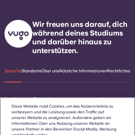
Wir freuen uns darauf, dich
während deines Studiums
und darüber hinaus zu
unterstützen.
Sprache
Standorte
Über uns
Nützliche Informationen
Rechtliches
ñol
Català
Deutsch
Italian
French
Portuguese
Diese Website nutzt Cookies, um das Nutzererlebnis zu
verbessern und die Leistung sowie den Traffic auf
unserer Website zu analysieren. Außerdem geben wir
Informationen Über uns Nutzung unserer Website an
unsere Partner in den Bereichen Social Media, Werbung
und Analytik weiter.