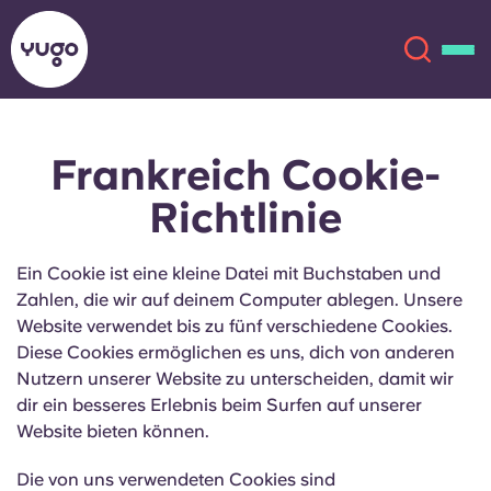
Frankreich Cookie-
Über uns
English (GB)
Richtlinie
English (US)
Standorte
Ein Cookie ist eine kleine Datei mit Buchstaben und
Chinese
Español
Mehr
Zahlen, die wir auf deinem Computer ablegen. Unsere
Website verwendet bis zu fünf verschiedene Cookies.
Català
Deutsch
Diese Cookies ermöglichen es uns, dich von anderen
Nutzern unserer Website zu unterscheiden, damit wir
dir ein besseres Erlebnis beim Surfen auf unserer
Italian
French
Website bieten können.
Konto
Sprache
Portuguese
Die von uns verwendeten Cookies sind