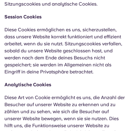
English (GB)
Wähle ein Land aus
Sitzungscookies und analytische Cookies.
Jetzt buchen
Wähle eine Stadt aus
Session Cookies
English (US)
Wähle eine Unterkunft aus
Diese Cookies ermöglichen es uns, sicherzustellen,
Chinese
dass unsere Website korrekt funktioniert und effizient
Anmelden
arbeitet, wenn du sie nutzt. Sitzungscookies verfallen,
sobald du unsere Website geschlossen hast, und
Español
werden nach dem Ende deines Besuchs nicht
gespeichert; sie werden im Allgemeinen nicht als
Català
Eingriff in deine Privatsphäre betrachtet.
Analytische Cookies
Deutsch
Diese Art von Cookie ermöglicht es uns, die Anzahl der
Italian
Besucher auf unserer Website zu erkennen und zu
zählen und zu sehen, wie sich die Besucher auf
French
unserer Website bewegen, wenn sie sie nutzen. Dies
hilft uns, die Funktionsweise unserer Website zu