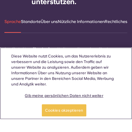
unterstützen.
Sprache
Standorte
Über uns
Nützliche Informationen
Rechtliches
ñol
Català
Deutsch
Italian
French
Portuguese
Diese Website nutzt Cookies, um das Nutzererlebnis zu
verbessern und die Leistung sowie den Traffic auf
unserer Website zu analysieren. Außerdem geben wir
Informationen Über uns Nutzung unserer Website an
unsere Partner in den Bereichen Social Media, Werbung
und Analytik weiter.
Kontakt
Gib meine persönlichen Daten nicht weiter
Cookies akzeptieren
© 2026. Alle Rechte vorbehalten.
Wo auf dieser Website Begriffe verwendet werden, die sich auf
ein bestimmtes Geschlecht beziehen, gelten diese für alle,
unabhängig vom Geschlecht.