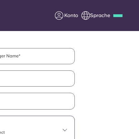
Konto
Sprache
Deutsch
Italian
French
Apply Now
iger Name
Werde Partner von Yugo
e Fragen
Infos für Eltern
Kontakt aufnehmen
ect