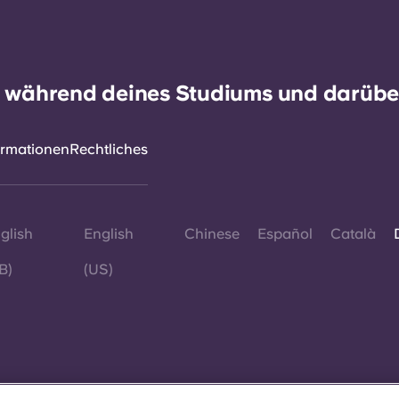
h während deines Studiums und darüber
ormationen
Rechtliches
glish
English
Chinese
Español
Català
B)
(US)