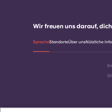
Wir freuen uns darauf, dic
Sprache
Standorte
Über uns
Nützliche Inf
En
(G