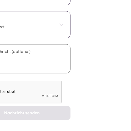
ect
richt (optional)
Nachricht senden