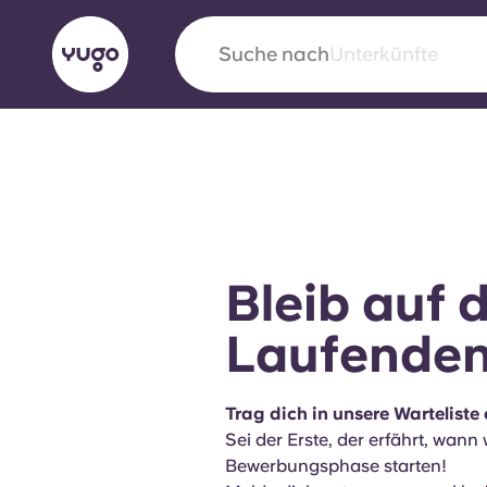
Suche nach
Stadt
English (GB)
English (US)
Über uns
Standorte
Mehr
Portuguese
Bleib auf 
Yugo VCARB: Eine neue Ära 
Laufende
Studentenwohnheime
Trag dich in unsere Warteliste 
Die wegweisende Partnerschaft Yugomit VCAR
Sei der Erste, der erfährt, wann 
Innovation, Ehrgeiz und unvergessliche Momen
Bewerbungsphase starten!
Studenten.