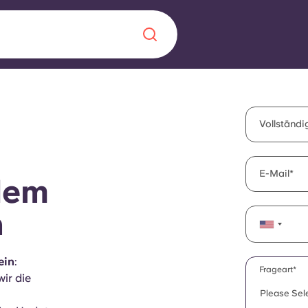
Chinese
Español
Català
Vollständ
E-Mail
dem
Über uns
in Sachen
n
Häufig gestellt
ein
:
B sorgt für
Blog
Frageart*
wir die
te für die
Please Sel