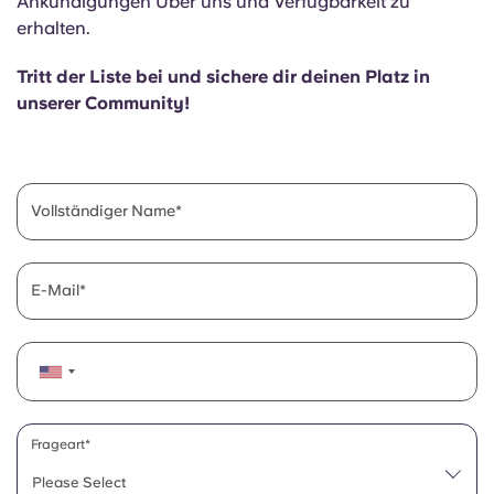
Ankündigungen Über uns und Verfügbarkeit zu
English (GB)
Wähle ein Land aus
erhalten.
Jetzt buchen
Wähle eine Stadt aus
English (US)
Tritt der Liste bei und sichere dir deinen Platz in
unserer Community!
Wähle eine Unterkunft aus
Chinese
Anmelden
Español
Vollständiger Name
Català
E-Mail
Deutsch
Italian
French
Frageart*
Please Select