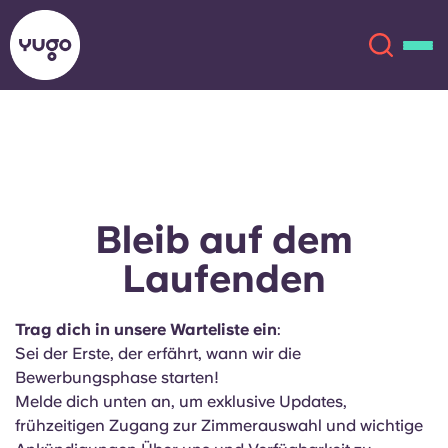
Über uns
English (GB)
English (US)
Standorte
Bleib auf dem
Laufenden
Chinese
Español
Mehr
Català
Deutsch
Trag dich in unsere Warteliste ein
:
Sei der Erste, der erfährt, wann wir die
Italian
French
Bewerbungsphase starten!
Melde dich unten an, um exklusive Updates,
Konto
Sprache
frühzeitigen Zugang zur Zimmerauswahl und wichtige
Portuguese