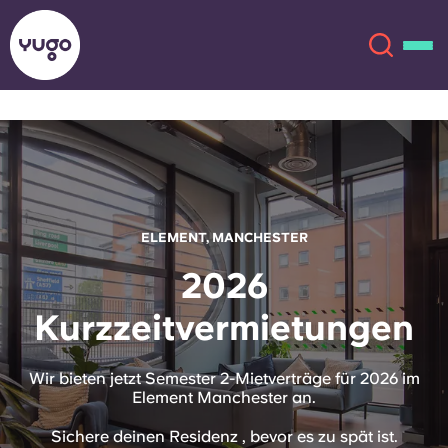
Über uns
English (GB)
English (US)
Standorte
ELEMENT, MANCHESTER
Chinese
Español
Mehr
2026
Kurzzeitvermietungen
Català
Deutsch
Italian
French
Wir bieten jetzt Semester 2-Mietverträge für 2026 im
Element Manchester an.
Konto
Sprache
Portuguese
Sichere deinen Residenz , bevor es zu spät ist.