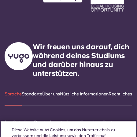
Wir freuen uns darauf, dich
während deines Studiums
und darüber hinaus zu
unterstützen.
Sprache
Standorte
Über uns
Nützliche Informationen
Rechtliches
ñol
Català
Deutsch
Italian
French
Portuguese
Diese Website nutzt Cookies, um das Nutzererlebnis zu
verbessern und die Leistung sowie den Traffic auf