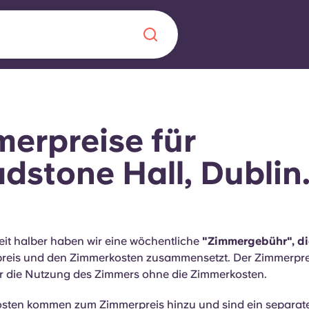
Chinese
Español
Català
erpreise für
dstone Hall, Dublin
Über uns
in Sachen
Häufig gestellt
eit halber haben wir eine wöchentliche
"Zimmergebühr", di
eis und den Zimmerkosten zusammensetzt. Der Zimmerpreis
B sorgt für
Blog
ür die Nutzung des Zimmers ohne die Zimmerkosten.
te für die
sten kommen zum Zimmerpreis hinzu und sind ein separat