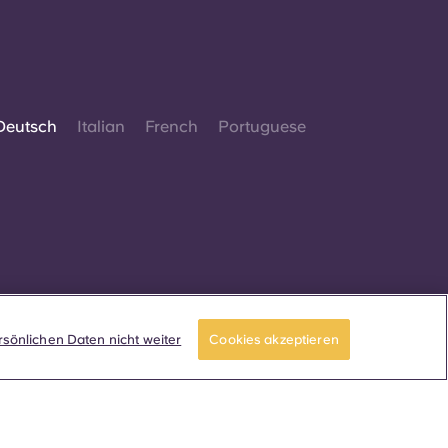
Deutsch
Italian
French
Portuguese
. Alle Rechte vorbehalten.
 dieser Website Begriffe verwendet werden, die
sönlichen Daten nicht weiter
Cookies akzeptieren
uf ein bestimmtes Geschlecht beziehen, gelten
für alle, unabhängig vom Geschlecht.