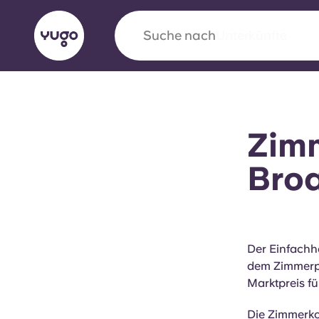
Suche nach
Stadt
English (GB)
English (US)
Über uns
Standorte
Mehr
Zimm
Portuguese
Broa
Yugo VCARB: Eine neue Ära 
Studentenwohnheime
Der Einfachh
dem Zimmerpr
Die wegweisende Partnerschaft Yugomit VCAR
Marktpreis f
Innovation, Ehrgeiz und unvergessliche Momen
Studenten.
Die Zimmerko