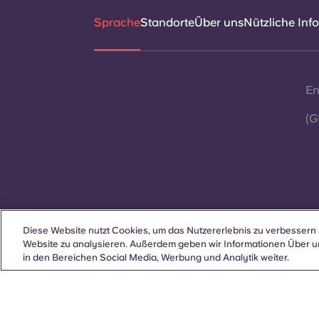
Sprache
Standorte
Über uns
Nützliche Inf
En
(G
Diese Website nutzt Cookies, um das Nutzererlebnis zu verbessern 
Kontakt
Website zu analysieren. Außerdem geben wir Informationen Über u
in den Bereichen Social Media, Werbung und Analytik weiter.