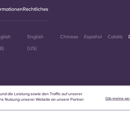
ormationen
Rechtliches
glish
English
Chinese
Español
Català
B)
(US)
© 2026
und die Leistung sowie den Traffic auf unserer
Wo auf
Gib meine per
ns Nutzung unserer Website an unsere Partner
sich a
diese 