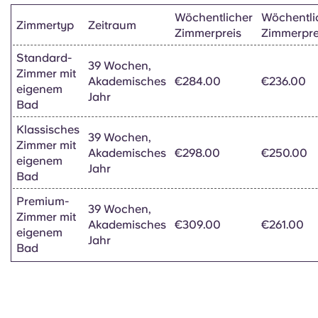
Wöchentlicher
Wöchentli
Zimmertyp
Zeitraum
Zimmerpreis
Zimmerpre
Standard-
39 Wochen,
Zimmer mit
Akademisches
€284.00
€236.00
eigenem
Jahr
Bad
Klassisches
39 Wochen,
Zimmer mit
Akademisches
€298.00
€250.00
eigenem
Jahr
Bad
Premium-
39 Wochen,
Zimmer mit
Akademisches
€309.00
€261.00
eigenem
Jahr
Bad