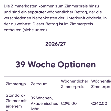
English (GB)
Wähle ein Land aus
Die Zimmerkosten kommen zum Zimmerpreis hinzu
Jetzt buchen
und sind ein separater wöchentlicher Betrag, der die
Wähle eine Stadt aus
English (US)
verschiedenen Nebenkosten der Unterkunft abdeckt, in
Wähle eine Unterkunft aus
der du wohnst. Dieser Betrag ist im Zimmerpreis
enthalten (siehe unten).
Chinese
Anmelden
2026/27
Español
Català
39 Woche Optionen
Deutsch
Wöchentlicher
Wöchentli
Zimmertyp
Zeitraum
Italian
Zimmerpreis
Zimmerpre
Standard-
39 Wochen,
French
Zimmer mit
Akademisches
€295.00
€240.00
eigenem
Jahr