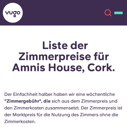
Liste der
Über uns
English (GB)
Zimmerpreise für
English (US)
Standorte
Amnis House, Cork.
Chinese
Español
Mehr
Català
Deutsch
Der Einfachheit halber haben wir eine wöchentliche
"Zimmergebühr", die
sich aus dem Zimmerpreis und
Italian
French
den Zimmerkosten zusammensetzt. Der Zimmerpreis ist
der Marktpreis für die Nutzung des Zimmers ohne die
Konto
Sprache
Zimmerkosten.
Portuguese