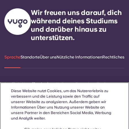
Wir freuen uns darauf, dich
während deines Studiums
und darüber hinaus zu
unterstützen.
Sprache
Standorte
Über uns
Nützliche Informationen
Rechtliches
ñol
Català
Deutsch
Italian
French
Portuguese
Diese Website nutzt Cookies, um das Nutzererlebnis zu
verbessern und die Leistung sowie den Traffic auf
unserer Website zu analysieren. Außerdem geben wir
Informationen Über uns Nutzung unserer Website an
unsere Partner in den Bereichen Social Media, Werbung
und Analytik weiter.
Kontakt