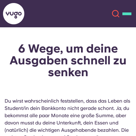
6 Wege, um
deine
Über uns
English (GB)
Ausgaben schnell zu
English (US)
Standorte
senken
Chinese
Español
Mehr
Català
Deutsch
Du wirst wahrscheinlich feststellen, dass das Leben als
Student/in dein Bankkonto nicht gerade schont.
Ja
, du
Italian
French
bekommst alle paar Monate eine große Summe, aber
davon musst du deine Unterkunft, dein Essen und
Konto
Sprache
(natürlich) die wichtigen Ausgehabende bezahlen. Die
Portuguese