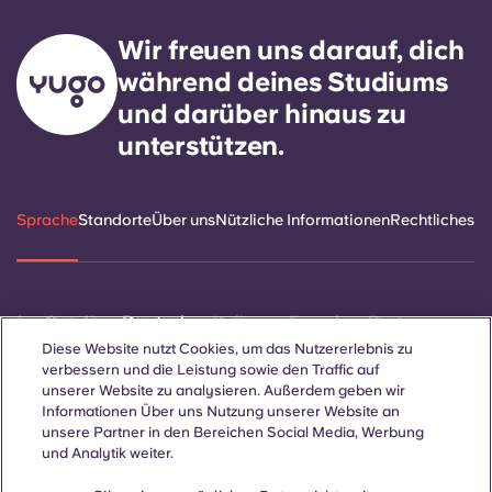
Wir freuen uns darauf, dich
während deines Studiums
und darüber hinaus zu
unterstützen.
Sprache
Standorte
Über uns
Nützliche Informationen
Rechtliches
ñol
Català
Deutsch
Italian
French
Portuguese
Diese Website nutzt Cookies, um das Nutzererlebnis zu
verbessern und die Leistung sowie den Traffic auf
unserer Website zu analysieren. Außerdem geben wir
Informationen Über uns Nutzung unserer Website an
unsere Partner in den Bereichen Social Media, Werbung
und Analytik weiter.
Kontakt