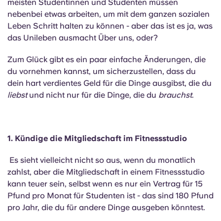
meisten Studentinnen und Studenten müssen
English (GB)
Wähle ein Land aus
Jetzt buchen
nebenbei etwas arbeiten, um mit dem ganzen sozialen
Leben Schritt halten zu können - aber das ist es ja, was
Wähle eine Stadt aus
English (US)
das Unileben ausmacht Über uns, oder?
Wähle eine Unterkunft aus
Zum Glück gibt es ein paar einfache Änderungen, die
Chinese
du vornehmen kannst, um sicherzustellen, dass du
Anmelden
dein hart verdientes Geld für die Dinge ausgibst, die du
Español
liebst
und nicht nur für die Dinge, die du
brauchst
.
Català
1. Kündige die Mitgliedschaft im Fitnessstudio
Deutsch
Es sieht vielleicht nicht so aus, wenn du monatlich
Italian
zahlst, aber die Mitgliedschaft in einem Fitnessstudio
kann teuer sein, selbst wenn es nur ein Vertrag für 15
Pfund pro Monat für Studenten ist - das sind 180 Pfund
French
pro Jahr, die du für andere Dinge ausgeben könntest.