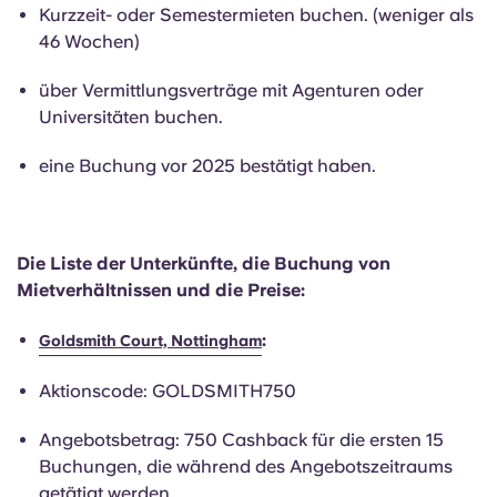
English (GB)
Wähle ein Land aus
Kurzzeit- oder Semestermieten buchen. (weniger als
Jetzt buchen
46 Wochen)
Wähle eine Stadt aus
English (US)
über Vermittlungsverträge mit Agenturen oder
Wähle eine Unterkunft aus
Universitäten buchen.
Chinese
Anmelden
eine Buchung vor 2025 bestätigt haben.
Español
Català
Die Liste der Unterkünfte, die Buchung von
Mietverhältnissen und die Preise:
Deutsch
:
Goldsmith Court, Nottingham
Italian
Aktionscode: GOLDSMITH750
Angebotsbetrag: 750 Cashback für die ersten 15
French
Buchungen, die während des Angebotszeitraums
getätigt werden.