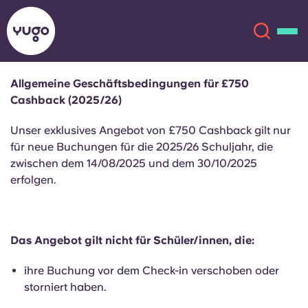
Allgemeine Geschäftsbedingungen für £750
Cashback (2025/26)
Über uns
English (GB)
Unser exklusives Angebot von £750 Cashback gilt nur
English (US)
für neue Buchungen für die
2025/2
6 Schuljahr, die
Standorte
zwischen dem 14/08/2025 und dem 30/10/2025
erfolgen.
Chinese
Español
Mehr
Català
Deutsch
Das Angebot gilt nicht für Schüler/innen, die:
Italian
French
ihre Buchung vor dem Check-in verschoben oder
Konto
Sprache
storniert haben.
Portuguese