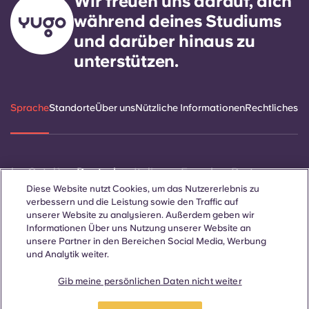
Wir freuen uns darauf, dich
während deines Studiums
und darüber hinaus zu
unterstützen.
Sprache
Standorte
Über uns
Nützliche Informationen
Rechtliches
ñol
Català
Deutsch
Italian
French
Portuguese
Diese Website nutzt Cookies, um das Nutzererlebnis zu
verbessern und die Leistung sowie den Traffic auf
unserer Website zu analysieren. Außerdem geben wir
Informationen Über uns Nutzung unserer Website an
unsere Partner in den Bereichen Social Media, Werbung
und Analytik weiter.
Kontakt
Gib meine persönlichen Daten nicht weiter