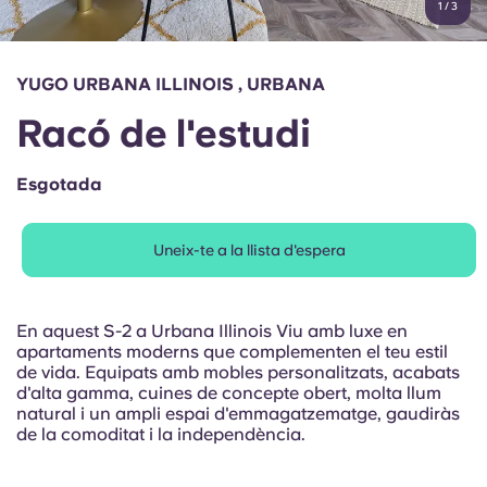
1
/
3
English (GB)
Selecciona un país
Reserva ara
Selecciona una ciutat
English (US)
YUGO URBANA ILLINOIS , URBANA
Selecciona una residència
Racó de l'estudi
Chinese
Inicia la sessió
Esgotada
Español
Uneix-te a la llista d'espera
Català
Deutsch
En aquest S-2 a Urbana Illinois Viu amb luxe en
apartaments moderns que complementen el teu estil
de vida. Equipats amb mobles personalitzats, acabats
Italian
d'alta gamma, cuines de concepte obert, molta llum
natural i un ampli espai d'emmagatzematge, gaudiràs
de la comoditat i la independència.
French