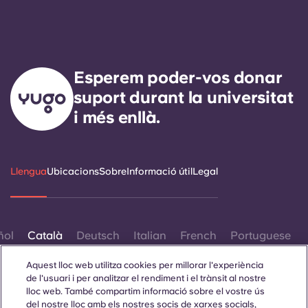
Esperem poder-vos donar
suport durant la universitat
i més enllà.
Llengua
Ubicacions
Sobre
Informació útil
Legal
ñol
Català
Deutsch
Italian
French
Portuguese
Aquest lloc web utilitza cookies per millorar l'experiència
de l'usuari i per analitzar el rendiment i el trànsit al nostre
lloc web. També compartim informació sobre el vostre ús
del nostre lloc amb els nostres socis de xarxes socials,