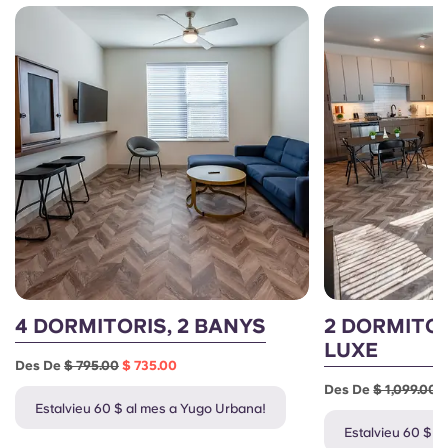
4 DORMITORIS, 2 BANYS
2 DORMITOR
LUXE
Des De
$ 795.00
$ 735.00
Des De
$ 1,099.00
$
Estalvieu 60 $ al mes a Yugo Urbana!
Estalvieu 60 $ a