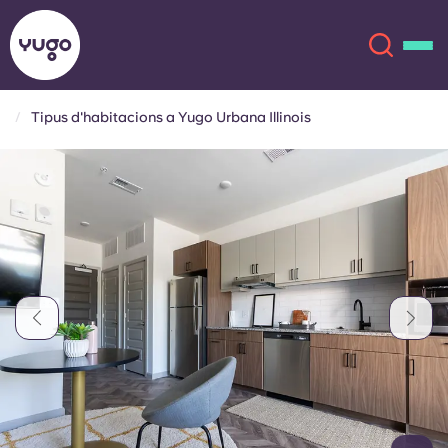
Tipus d'habitacions a Yugo Urbana Illinois
Sobre
English (GB)
English (US)
Ubicacions
Chinese
Español
Més
Català
Deutsch
Italian
French
Compte
Llengua
Portuguese