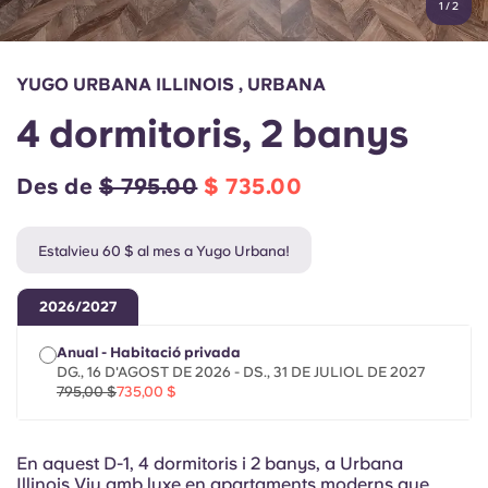
1
/
2
English (GB)
Selecciona un país
Reserva ara
Selecciona una ciutat
English (US)
YUGO URBANA ILLINOIS , URBANA
Selecciona una residència
4 dormitoris, 2 banys
Chinese
Inicia la sessió
Des de
$ 795.00
$ 735.00
Español
Estalvieu 60 $ al mes a Yugo Urbana!
Català
2026/2027
Deutsch
Anual - Habitació privada
DG., 16 D'AGOST DE 2026 - DS., 31 DE JULIOL DE 2027
Italian
795,00 $
735,00 $
French
En aquest D-1, 4 dormitoris i 2 banys, a Urbana
Illinois Viu amb luxe en apartaments moderns que