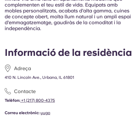
Portuguese
complementen el teu estil de vida. Equipats amb
mobles personalitzats, acabats d'alta gamma, cuines
de concepte obert, molta llum natural i un ampli espai
d'emmagatzematge, gaudiràs de la comoditat i la
independència.
Informació de la residència
Adreça
410 N. Lincoln Ave., Urbana, IL 61801
Contacte
Telèfon:
+1
(217) 800-4375
Correu electrònic:
yugo