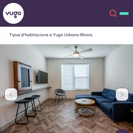
Tipus d'habitacions a Yugo Urbana Illinois
Sobre
English (GB)
English (US)
Ubicacions
Chinese
Español
Més
Català
Deutsch
Italian
French
Compte
Llengua
Portuguese