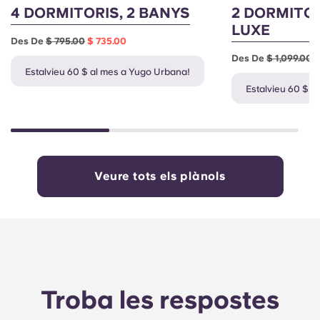
4 DORMITORIS, 2 BANYS
2 DORMITOR
LUXE
Des De
$ 795.00
$ 735.00
Des De
$ 1,099.00
$
Estalvieu 60 $ al mes a Yugo Urbana!
Estalvieu 60 $ a
Veure tots els plànols
Troba les respostes