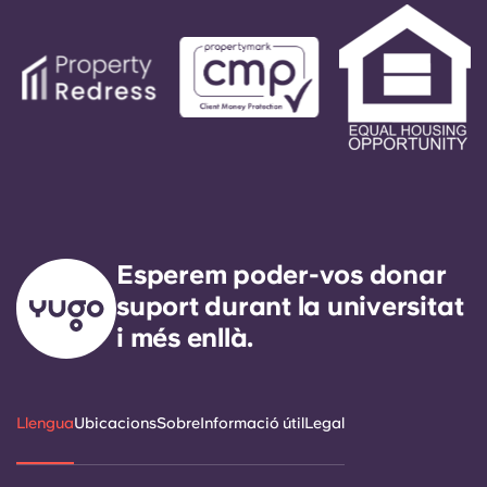
de guàrdia. El nostre objectiu exprés és
respondre a qualsevol necessitat de servei
general en un termini de 24 hores.
Esperem poder-vos donar
suport durant la universitat
i més enllà.
Llengua
Ubicacions
Sobre
Informació útil
Legal