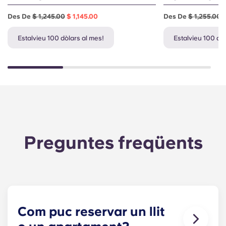
Des De
$ 1,245.00
$ 1,145.00
Des De
$ 1,255.00
$
Estalvieu 100 dòlars al mes!
Estalvieu 100 dò
Preguntes freqüents
Com puc reservar un llit