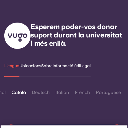
Esperem poder-vos donar
suport durant la universitat
i més enllà.
Llengua
Ubicacions
Sobre
Informació útil
Legal
ñol
Català
Deutsch
Italian
French
Portuguese