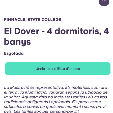
1
/
1
English (GB)
Selecciona un país
Reserva ara
Selecciona una ciutat
English (US)
PINNACLE, STATE COLLEGE
Selecciona una residència
El Dover - 4 dormitoris, 4
Chinese
Inicia la sessió
banys
Español
Esgotada
Català
Uneix-te a la llista d'espera
Deutsch
Italian
La il·lustració és representativa. Els materials, com ara
el terra i la il·luminació, variaran segons la ubicació de
la unitat. Aquesta xifra no inclou les tarifes i els costos
French
addicionals obligatoris i opcionals. Els preus estan
subjectes a canvis en qualsevol moment i sense previ
avís. Les tarifes són per persona/per llit.