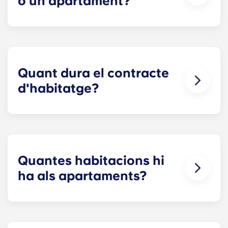
o un apartament?
El nostre objectiu és fer que el procés sigui el més
senzill possible! Reserva la teva plaça a The
Metropolitan: fes clic a Reserva ara per iniciar la
sol·licitud i rebre el document de lloguer.
Quant dura el contracte
d'habitatge?
Els contractes d'habitatge inclouen 12 pagaments
mensuals iguals, que comencen a l'agost i
acaben al juliol.
Quantes habitacions hi
ha als apartaments?
Oferim 13 plànols de planta diferents, que
inclouen apartaments d'una habitació,
apartaments de dues habitacions, apartaments