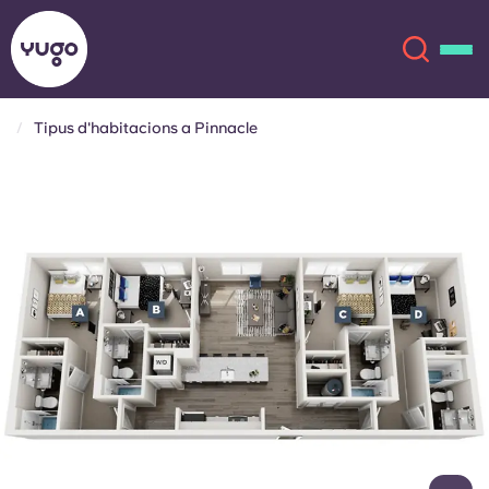
Tipus d'habitacions a Pinnacle
Sobre
English (GB)
English (US)
Ubicacions
Chinese
Español
Més
Català
Deutsch
Italian
French
Compte
Llengua
Portuguese