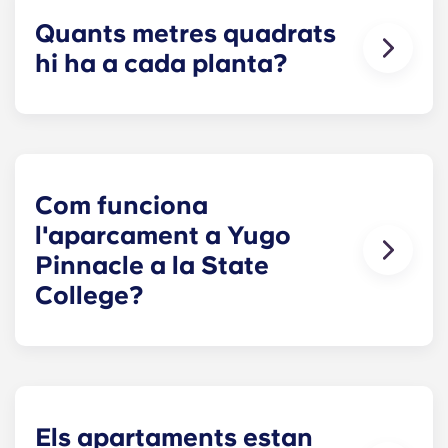
Quants metres quadrats
hi ha a cada planta?
Els nostres allotjaments fora del campus de la
PSU varien en mida segons la distribució
seleccionada. La distribució més petita és la
Soho, amb un disseny de concepte obert i un
bany espaiós. La nostra distribució més gran és
Com funciona
la Greenwich, que té cinc habitacions.
l'aparcament a Yugo
Pinnacle a la State
College?
Les places d'aparcament es troben dins del
nostre garatge vigilat amb un cost mensual.
Els apartaments estan