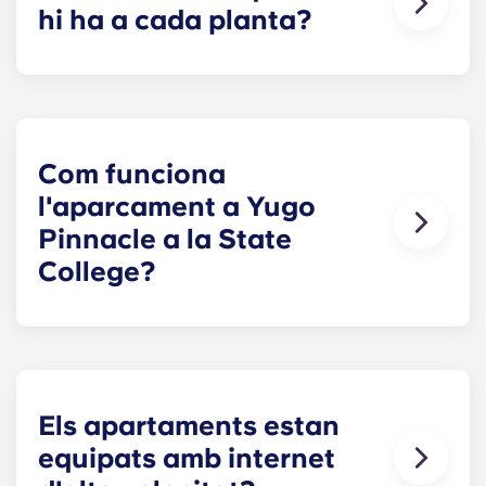
hi ha a cada planta?
Els nostres allotjaments fora del campus de la
PSU varien en mida segons la distribució
seleccionada. La distribució més petita és la
Soho, amb un disseny de concepte obert i un
bany espaiós. La nostra distribució més gran és
Com funciona
la Greenwich, que té cinc habitacions.
l'aparcament a Yugo
Pinnacle a la State
College?
Les places d'aparcament es troben dins del
nostre garatge vigilat amb un cost mensual.
Els apartaments estan
equipats amb internet