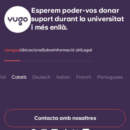
Esperem poder-vos donar
suport durant la universitat
i més enllà.
Llengua
Ubicacions
Sobre
Informació útil
Legal
ñol
Català
Deutsch
Italian
French
Portuguese
Contacta amb nosaltres