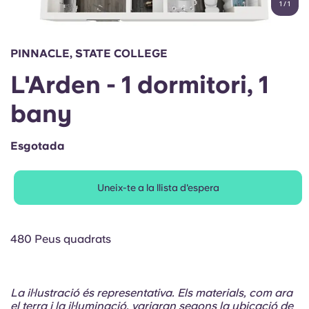
1
/
1
English (GB)
Selecciona un país
Reserva ara
Selecciona una ciutat
English (US)
PINNACLE, STATE COLLEGE
Selecciona una residència
L'Arden - 1 dormitori, 1
Chinese
Inicia la sessió
bany
Español
Esgotada
Català
Uneix-te a la llista d'espera
Deutsch
Italian
480 Peus quadrats
French
La il·lustració és representativa. Els materials, com ara
el terra i la il·luminació, variaran segons la ubicació de