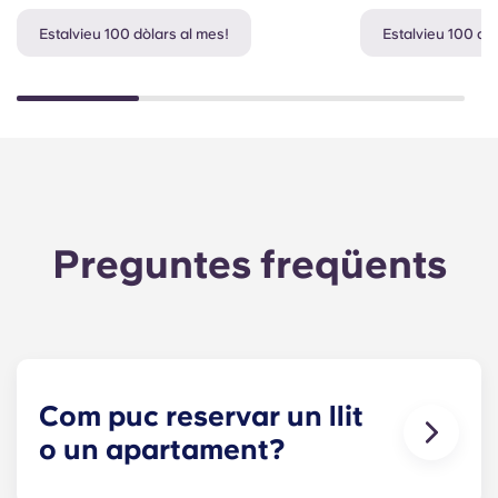
Estalvieu 100 dòlars al mes!
Estalvieu 100 dò
Preguntes freqüents
Com puc reservar un llit
o un apartament?
El nostre objectiu és fer que el procés sigui el més