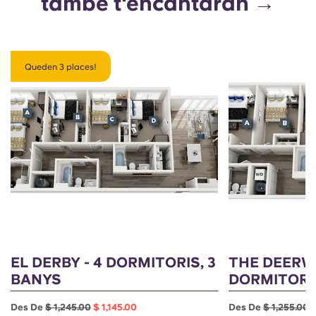
també t'encantaran →
Queden 3 places!
EL DERBY - 4 DORMITORIS, 3
THE DEERW
BANYS
DORMITORIS
Des De
$ 1,245.00
$ 1,145.00
Des De
$ 1,255.00
$