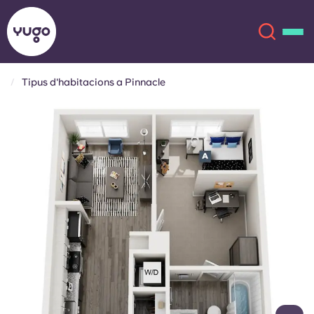
Tipus d'habitacions a Pinnacle
Sobre
English (GB)
English (US)
Ubicacions
Chinese
Español
Més
Català
Deutsch
Italian
French
Compte
Llengua
Portuguese