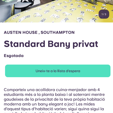
Compte
Llengua
Portuguese
1
/
3
English (GB)
Selecciona un país
Reserva ara
Selecciona una ciutat
English (US)
AUSTEN HOUSE , SOUTHAMPTON
Selecciona una residència
Standard Bany privat
Chinese
Inicia la sessió
Esgotada
Español
Uneix-te a la llista d'espera
Català
Deutsch
Comparteix una acollidora cuina-menjador amb 4
estudiants més a la planta baixa i al soterrani mentre
gaudeixes de la privacitat de la teva pròpia habitació
Italian
moderna amb un bany elegant a joc! Les mides
d'aquest tipus d'habitació varien; sigui quina sigui la