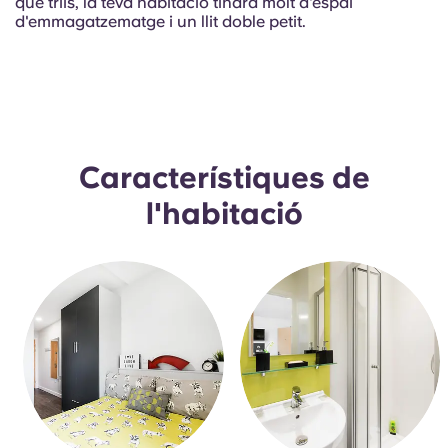
que triïs, la teva habitació tindrà molt d'espai
French
d'emmagatzematge i un llit doble petit.
Portuguese
Característiques de
l'habitació