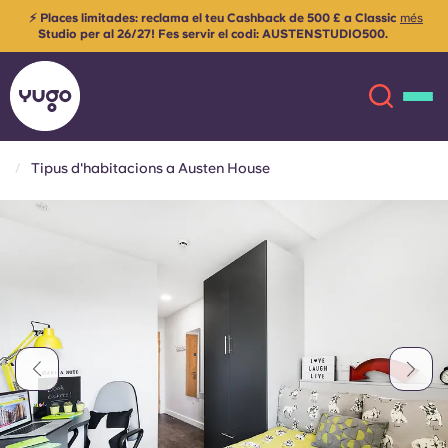
⚡ Places limitades: reclama el teu Cashback de 500 £ a Classic
més
Studio per al 26/27! Fes servir el codi: AUSTENSTUDIO500.
S'apliquen els termes i condicions.
Tipus d'habitacions a Austen House
Sobre
English (GB)
English (US)
Ubicacions
Chinese
Español
Més
Català
Deutsch
Italian
French