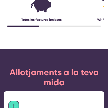
Totes les factures incloses
Wi-Fi d
Allotjaments a la teva
mida