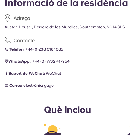
Informació de la residència
Adreça
Austen House , Darrere de les Muralles, Southampton, SO14 3LS
Contacte
📞
Telèfon:
+44 (0)238 018 1085
💬WhatsApp
:
+44 (0)
7732 417964
📱Suport de WeChat:
WeChat
📧
Correu electrònic:
yugo
Què inclou