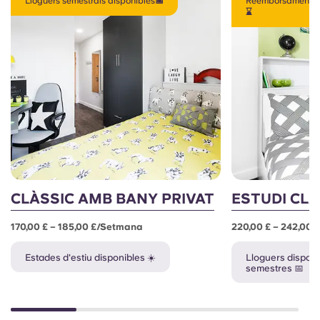
Lloguers semestrals disponibles📅
Reemborsament de 
⌛
CLÀSSIC AMB BANY PRIVAT
ESTUDI CLÀ
170,00 £ – 185,00 £/setmana
220,00 £ – 242,00
Estades d'estiu disponibles ☀️
Lloguers disponi
semestres 📅