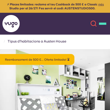
⚡ Places limitades: reclama el teu Cashback de 500 £ a Classic
més
Studio per al 26/27! Fes servir el codi: AUSTENSTUDIO500.
S'apliquen els termes i condicions.
Tipus d'habitacions a Austen House
Sobre
English (GB)
Reemborsament de 500 £... Oferta limitada! ⌛
English (US)
Ubicacions
Chinese
Español
Més
Català
Deutsch
Italian
French