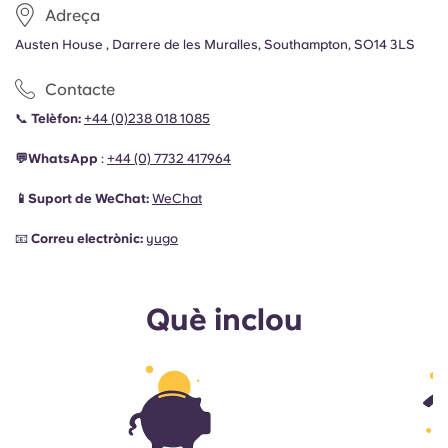
Adreça
Austen House , Darrere de les Muralles, Southampton, SO14 3LS
Contacte
📞
Telèfon:
+44 (0)238 018 1085
💬WhatsApp
:
+44 (0)
7732 417964
📱Suport de WeChat:
WeChat
📧
Correu electrònic:
yugo
Què inclou