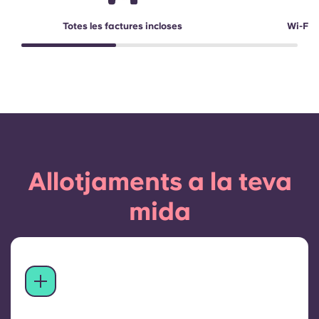
Totes les factures incloses
Wi-Fi d
Allotjaments a la teva
mida