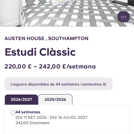
Compte
Llengua
Portuguese
1
/
1
English (GB)
Selecciona un país
Reserva ara
Selecciona una ciutat
English (US)
AUSTEN HOUSE , SOUTHAMPTON
Selecciona una residència
Estudi Clàssic
Chinese
Inicia la sessió
220,00 £ – 242,00 £/setmana
Español
Lloguers disponibles de 44 setmanes i semestres 📅
Català
2026/2027
2025/2026
Deutsch
44 setmanes
DIV, 11 SET. 2026 - DIV, 16 JULIOL 2027
Italian
242,00 £/setmana