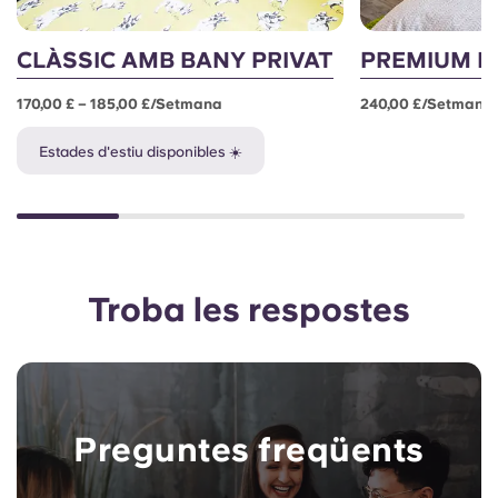
CLÀSSIC AMB BANY PRIVAT
PREMIUM E
170,00 £ – 185,00 £/setmana
240,00 £/setmana
Estades d'estiu disponibles ☀️
Troba les respostes
Preguntes freqüents