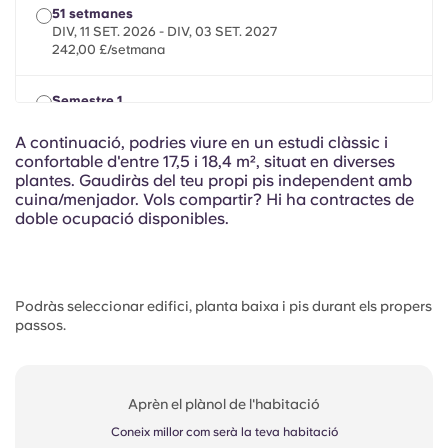
French
51 setmanes
DIV, 11 SET. 2026 - DIV, 03 SET. 2027
242,00 £/setmana
Portuguese
Semestre 1
DIV, 11 DE SET. DE 2026 - DIV., 01 DE GENER DE 2027
242,00 £/setmana
A continuació, podries viure en un estudi clàssic i
confortable d'entre 17,5 i 18,4 m², situat en diverses
plantes. Gaudiràs del teu propi pis independent amb
Semestre 2
cuina/menjador. Vols compartir? Hi ha contractes de
DIV, 08 GEN. 2027 - DUM, 11 JULIOL 2027
doble ocupació disponibles.
242,00 £/setmana
Podràs seleccionar edifici, planta baixa i pis durant els propers
passos.
Aprèn el plànol de l'habitació
Coneix millor com serà la teva habitació