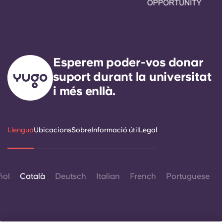
Esperem poder-vos donar
suport durant la universitat
i més enllà.
Llengua
Ubicacions
Sobre
Informació útil
Legal
ñol
Català
Deutsch
Italian
French
Portuguese