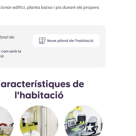
onar edifici, planta baixa i pis durant els propers
lànol de
Veure plànol de l'habitació
r com serà la
ió
aracterístiques de
l'habitació