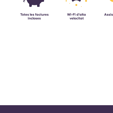
Totes les factures
Wi-Fi d'alta
Assis
incloses
velocitat