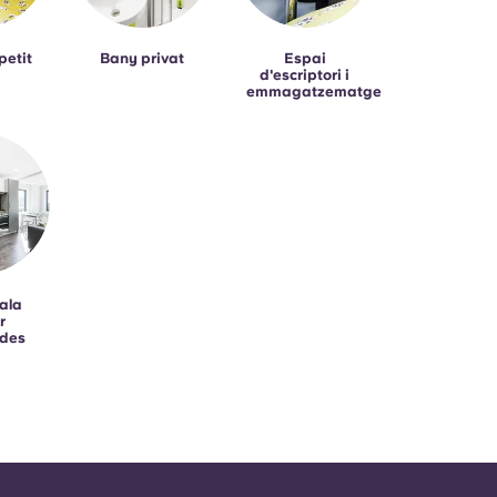
petit
Bany privat
Espai
d'escriptori i
emmagatzematge
sala
r
ides