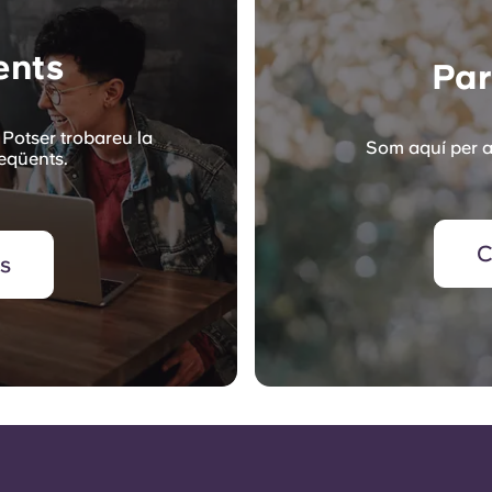
ents
Par
Potser trobareu la
Som aquí per a
reqüents.
C
's