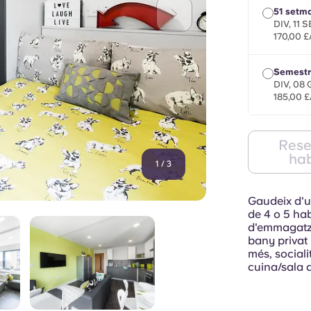
51 setm
DIV, 11 
170,00 
Semestr
DIV, 08 
185,00 
Rese
hab
1
/
3
Gaudeix d'un
de 4 o 5 hab
d'emmagatze
bany privat
més, sociali
cuina/sala d