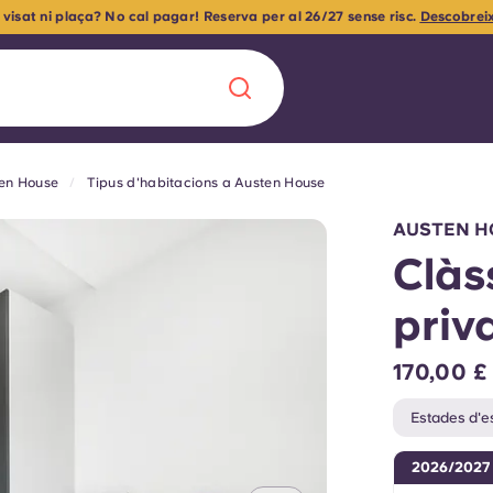
e visat ni plaça? No cal pagar! Reserva per al 26/27 sense risc.
Descobrei
en House
Tipus d'habitacions a Austen House
Chinese
Español
Català
AUSTEN H
Clàs
priv
Sobre nosaltres
a nova era
170,00 £
ts
Preguntes freqü
Estades d'es
 fomenta la
Bloc
2026/2027
s per als estudiants.