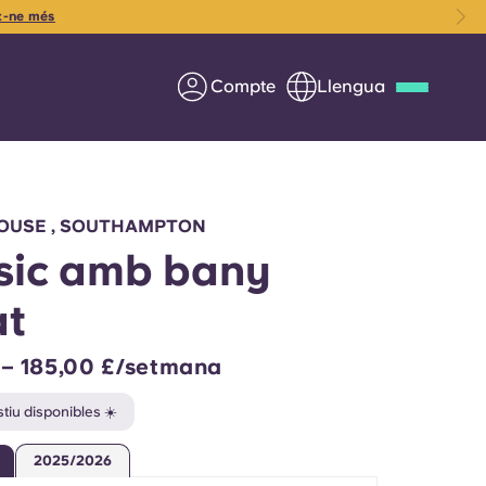
x-ne més
Compte
Llengua
Deutsch
Italian
French
Apply Now
OUSE , SOUTHAMPTON
sic amb bany
at
Col·laborar amb Yugo
 – 185,00 £/setmana
ents
Informació per a pares
tiu disponibles ☀️
Poseu-vos en contacte
2025/2026