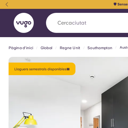
🛡️ Sens
Cerca
camp
Aust
Pàgina d'inici
Global
Regne Unit
Southampton
English (GB)
English (US)
Sobre
Ubicacions
Més
Portuguese
Lloguers semestrals disponibles📅
Yugo x VCARB: Impulsant un
en l'habitatge per a estudian
Yugo La col·laboració pionera de amb VCARB
innovació, l'ambició i els moments inoblidable