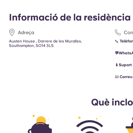
Informació de la residència
Adreça
Con
Austen House , Darrere de les Muralles,
📞
Telèfon
Southampton, SO14 3LS
💬Whats
📱Suport
📧
Correu 
Què incl