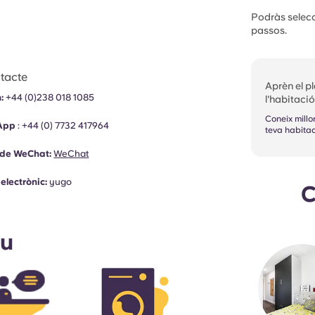
Podràs selecci
passos.
tacte
Aprèn el p
:
+44 (0)238 018 1085
l'habitació
Coneix millo
App
:
+44 (0)
7732 417964
teva habitac
 de WeChat:
WeChat
electrònic:
yugo
C
ou