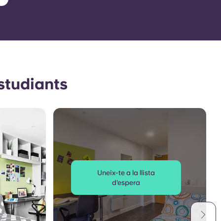
estudiants
Uneix-te a la llista
d'espera