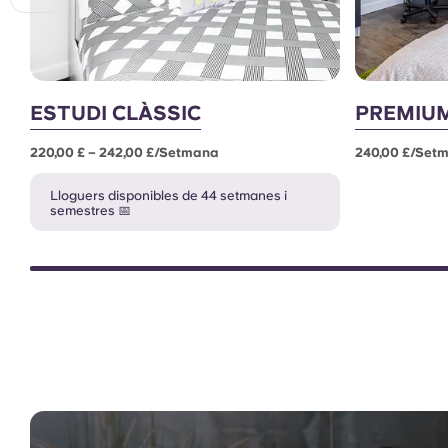
ESTUDI CLÀSSIC
PREMIUM
220,00 £ – 242,00 £/setmana
240,00 £/set
Lloguers disponibles de 44 setmanes i
semestres 📅