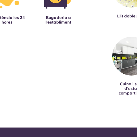
Llit doble 
tència les 24
Bugaderia a
hores
l'establiment
Cuina i 
d'esta
compart