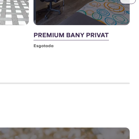
PREMIUM BANY PRIVAT
S
Esgotada
E