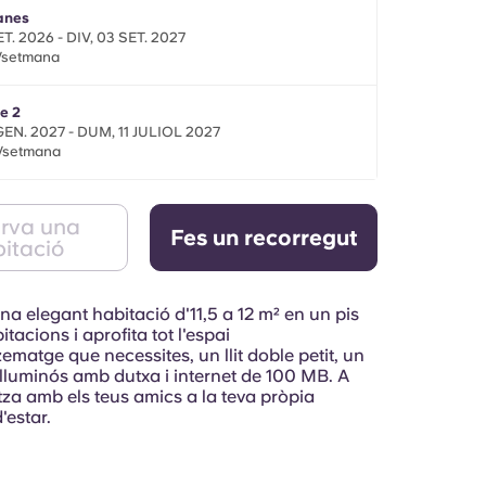
anes
SET. 2026 - DIV, 03 SET. 2027
£/setmana
e 2
GEN. 2027 - DUM, 11 JULIOL 2027
£/setmana
rva una
Fes un recorregut
itació
a elegant habitació d'11,5 a 12 m² en un pis
itacions i aprofita tot l'espai
matge que necessites, un llit doble petit, un
 lluminós amb dutxa i internet de 100 MB. A
tza amb els teus amics a la teva pròpia
'estar.