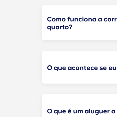
Como funciona a cor
quarto?
Faremos o nosso melhor para lhe 
formulário de correspondência de 
formulário, um especialista em arr
adequados, com base no perfil que
com potenciais colegas de quarto!
O que acontece se eu
​Se tiver assinado um contrato de 
quarto. No entanto, não podemos ga
o gabinete de arrendamento e iremo
quaisquer reclamações, danos ou 
disputas entre potenciais ou sele
O que é um aluguer a 