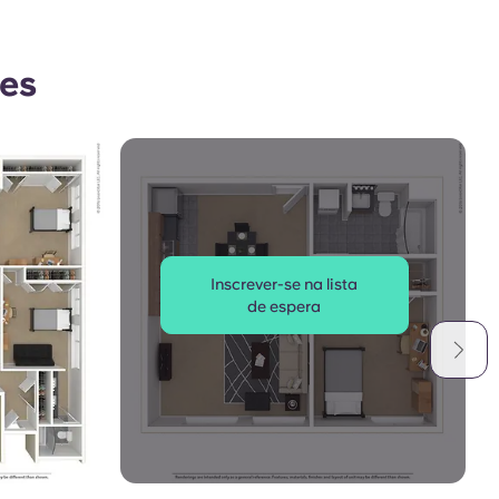
res
Inscrever-se na lista
de espera