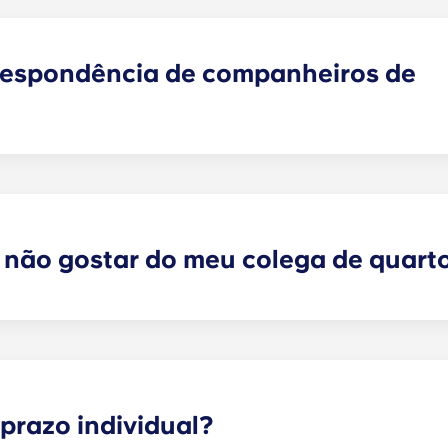
respondência de companheiros de
encontrar um ou mais colegas de quarto que correspondam
colegas de quarto faz agora parte do processo de candida
endamentos analisará as suas respostas e irá emparelhá-l
 selecionou. As nossas redes sociais são também uma exce
 não gostar do meu colega de quart
arrendamento individual a prazo, podemos, de facto, ajudá
rantir que todas as preferências possam ser satisfeitas. C
s ajudá-lo a explorar possíveis soluções. No entanto, nã
ações de qualquer natureza que estejam relacionados, dec
cionados companheiros de quarto.
prazo individual?