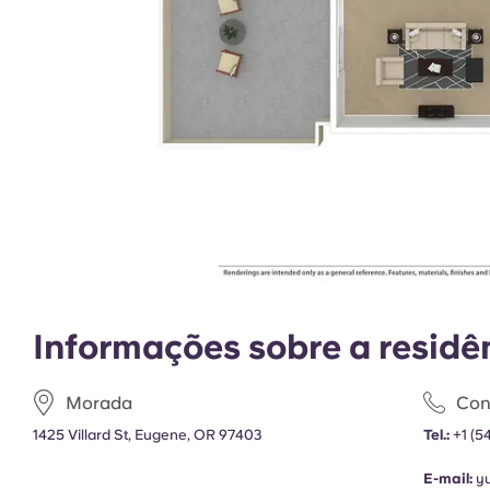
Informações sobre a residê
Morada
Con
1425 Villard St, Eugene, OR 97403
Tel.:
+1
(5
E-mail:
y