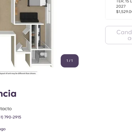
TER, 15
2027
$1,529.0
Cand
a
1
/
1
ncia
tacto
41) 790-2915
ugo