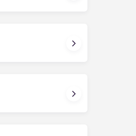
es. Um contrato de arrendamento
artamento, como aconteceria num
da entre todos os colegas de
a prazo consiste num contrato que
ma única mensalidade. Esta
 os quartos já têm um colchão,
bém inclui mobiliário básico para
bter mais informações antes de se
zer o seu animal de estimação.