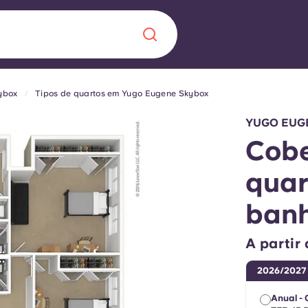
ybox
Tipos de quartos em Yugo Eugene Skybox
Chinese
Español
Català
YUGO EUG
Cobe
quar
Sobre nós
ban
 uma nova
Perguntas frequ
A partir
la a inovação, a
Blogue
2026/2027
lunos.
Anual - 