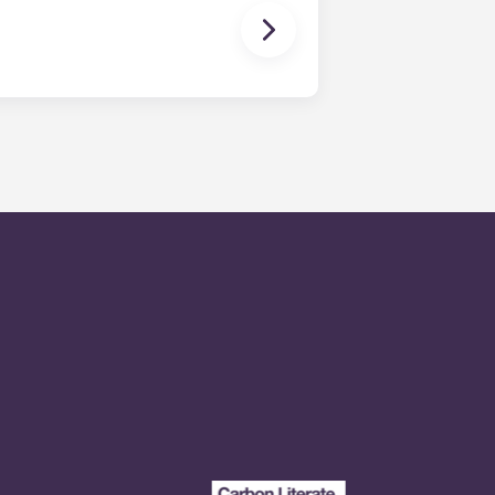
l do residente a qualquer
 médio de resposta aos pedidos de
dia é prestada através de uma
que deixe uma mensagem, seguindo
so técnico de serviço de plantão.
horas.