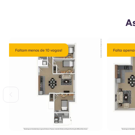
As
Faltam menos de 10 vagas!
Falta apenas