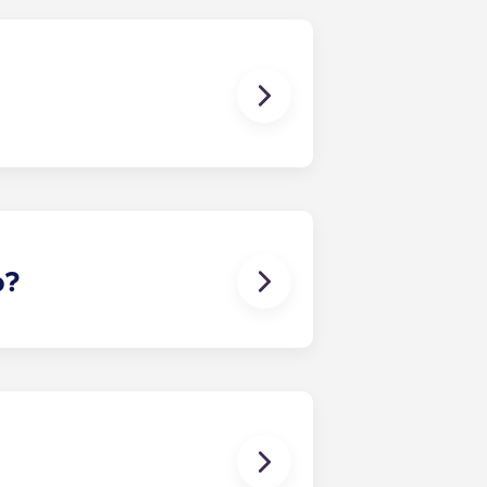
 às suas necessidades. O
tura. Assim que preencher o
o com os colegas de quarto mais
lente forma de entrar em contacto
o?
-lo a encontrar um companheiro de
aso surja algum conflito, contacte
o nos responsabilizamos por
orram ou estejam associados a