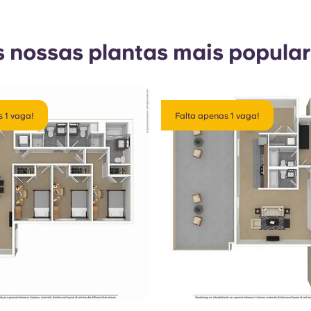
 nossas plantas mais popula
 1 vaga!
Falta apenas 1 vaga!