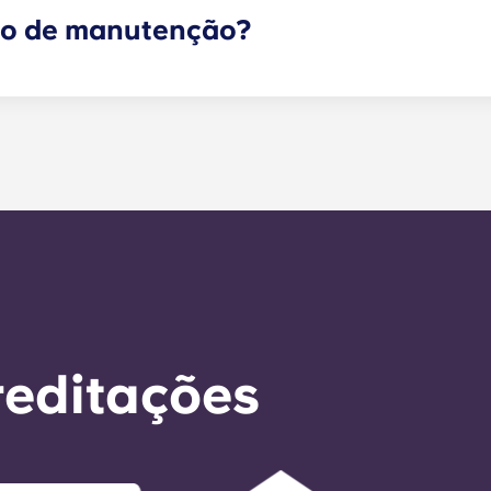
ço de manutenção?
 sejam de emergência podem ser enviados através do porta
ipa de gestão o mais rapidamente possível. O nosso tempo
a semana útil. A manutenção de emergência 24 horas por 
io. Fora do horário de funcionamento, ser-lhe-á pedido 
ro do escritório. A sua mensagem será respondida pelo nos
r a qualquer necessidade de serviço geral no prazo de 24 
reditações