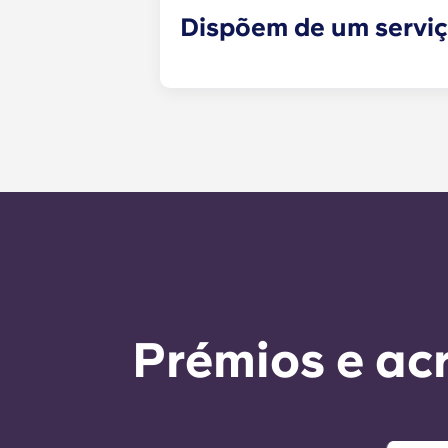
Dispõem de um servi
Os pedidos de manutenção que não
momento e serão tratados pela equ
manutenção é de 24 horas durante 
chamada para o número do escritór
as instruções automáticas do núme
É nosso objetivo expresso responde
Prémios e ac