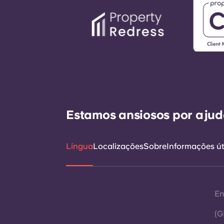
Estamos ansiosos por ajudá
Língua
Localizações
Sobre
Informações út
En
(G