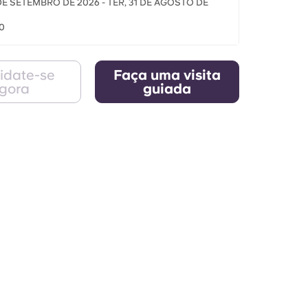
 DE SETEMBRO DE 2026 - TER, 31 DE AGOSTO DE
0
idate-se
Faça uma visita
gora
guiada