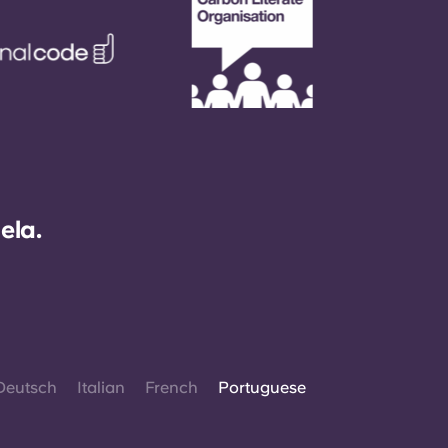
ela.
Deutsch
Italian
French
Portuguese