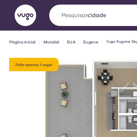
Pesquisar
Yugo Eugene Sk
Página inicial
Mundial
EUA
Eugene
English (GB)
English (US)
Sobre
Localizações
Mais
Portuguese
Falta apenas 1 vaga!
Yugo VCARB: Impulsionando
era no alojamento estudantil
A parceria pioneira Yugocom a VCARB estimu
ambição e momentos inesquecíveis para os a