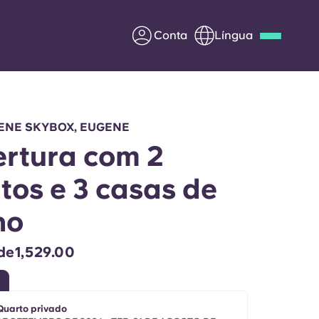
Conta
Língua
Deutsch
Italian
French
Apply Now
ENE SKYBOX, EUGENE
rtura com 2
tos e 3 casas de
Parceria com a Yugo
ho
entes
Informação para os pais
 de1,529.00
Entre em contacto
connosco
Quarto privado