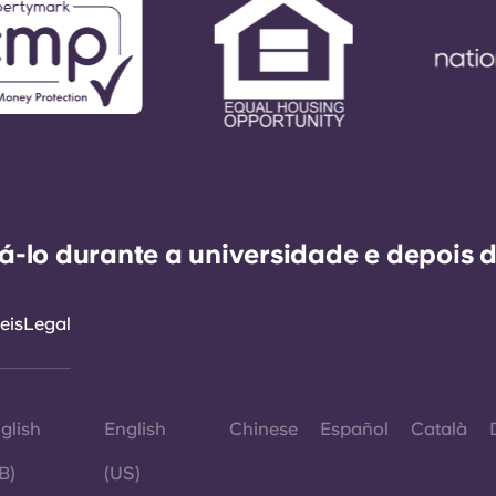
-lo durante a universidade e depois d
eis
Legal
glish
English
Chinese
Español
Català
B)
(US)