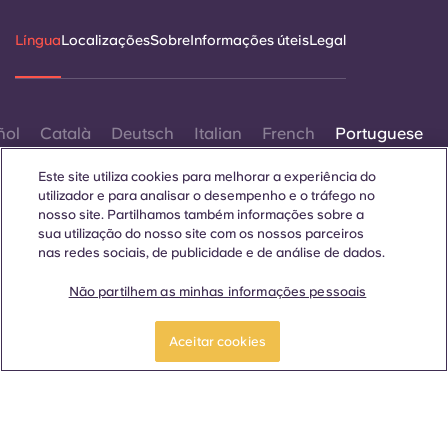
Língua
Localizações
Sobre
Informações úteis
Legal
ñol
Català
Deutsch
Italian
French
Portuguese
Este site utiliza cookies para melhorar a experiência do
utilizador e para analisar o desempenho e o tráfego no
nosso site. Partilhamos também informações sobre a
sua utilização do nosso site com os nossos parceiros
nas redes sociais, de publicidade e de análise de dados.
Contactar-nos
Não partilhem as minhas informações pessoais
Aceitar cookies
© 2026. Todos os direitos reservados.
Sempre que palavras que denotam um género específico
forem exibidas neste site, elas se aplicam a todos,
independentemente do género.