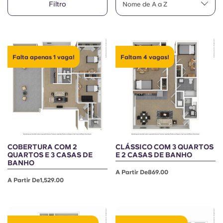
Filtro
English (GB)
Nome de A a Z
Selecione um país
Reservar agora
Selecione uma cidade
English (US)
Selecione uma residência
Falta apenas 1 vaga!
Faltam 4 vagas!
Chinese
Iniciar sessão
Español
Català
Deutsch
COBERTURA COM 2
CLÁSSICO COM 3 QUARTOS
QUARTOS E 3 CASAS DE
E 2 CASAS DE BANHO
BANHO
Italian
A Partir De869.00
A Partir De1,529.00
French