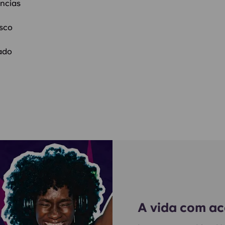
ências
sco
hado
A vida com ac