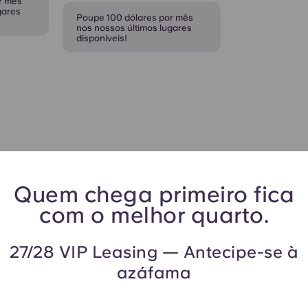
r mês
gares
Poupe 100 dólares por mês
nos nossos últimos lugares
disponíveis!
Quem chega primeiro fica
com o melhor quarto.
27/28 VIP Leasing — Antecipe-se à
azáfama