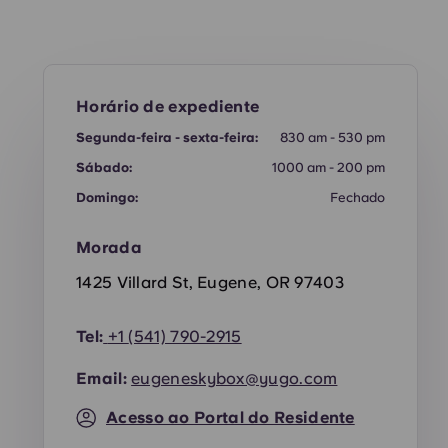
Horário de expediente
Segunda-feira - sexta-feira:
830 am - 530 pm
Sábado:
1000 am - 200 pm
Domingo:
Fechado
Morada
1425 Villard St, Eugene, OR 97403
Tel:
+1
(541) 790-2915
Email:
eugeneskybox@yugo.com
Acesso ao Portal do Residente
4 Cama
1 quarto - Esgotado