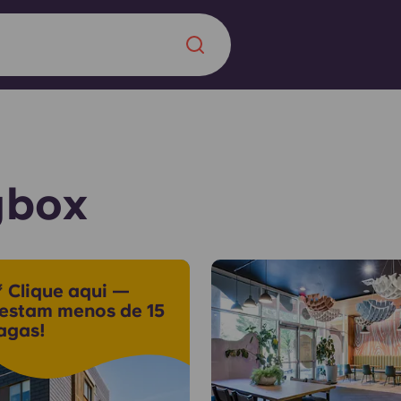
Chinese
Español
Català
ybox
Sobre nós
 uma nova
 Clique aqui —
Perguntas frequ
estam menos de 15
agas!
la a inovação, a
Blogue
lunos.