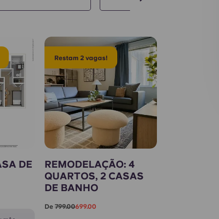
Restam 2 vagas!
ASA DE
REMODELAÇÃO: 4
QUARTOS, 2 CASAS
DE BANHO
De
799.00
699.00