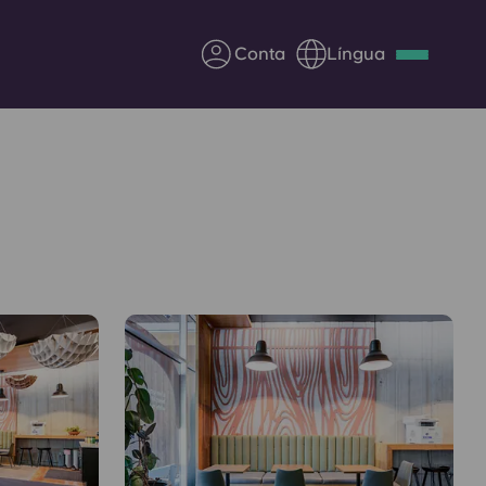
Conta
Língua
Deutsch
Italian
French
Apply Now
Parceria com a Yugo
entes
Informação para os pais
Entre em contacto
connosco