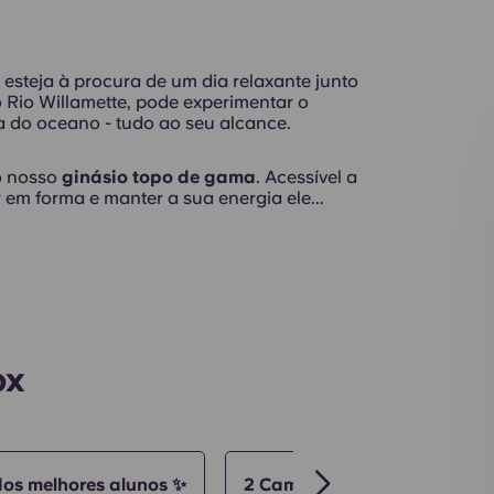
 esteja à procura de um dia relaxante junto
 Rio Willamette, pode experimentar o
sa do oceano - tudo ao seu alcance.
Terraço
o nosso
ginásio topo de gama
. Acessível a
 em forma e manter a sua energia ele...
Áreas comuns
ox
dos melhores alunos ✨
2 Cama
3 Cama