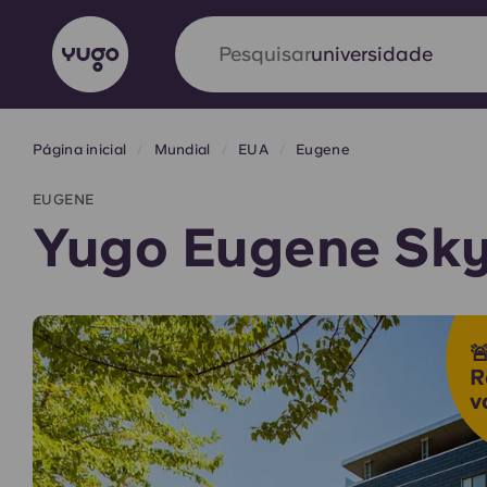
Pesquisar
alojamento
Página inicial
Mundial
EUA
Eugene
English (GB)
English (US)
Sobre
Localizações
Mais
EUGENE
Portuguese
Yugo Eugene Sk
Yugo VCARB: Impulsionando

era no alojamento estudantil
R
v
A parceria pioneira Yugocom a VCARB estimu
ambição e momentos inesquecíveis para os a