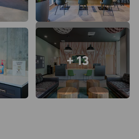
+ 13
o