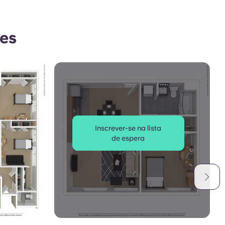
res
Inscrever-se na lista
de espera