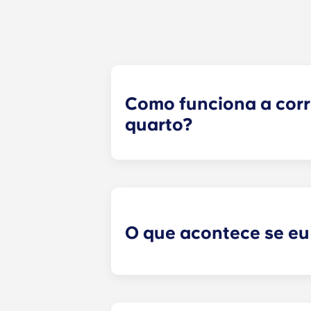
Como funciona a cor
quarto?
Faremos o nosso melhor para lhe 
formulário de correspondência de 
formulário, um especialista em arr
adequados, com base no perfil que
com potenciais colegas de quarto!
O que acontece se eu
​Se tiver assinado um contrato de 
quarto. No entanto, não podemos ga
o gabinete de arrendamento e iremo