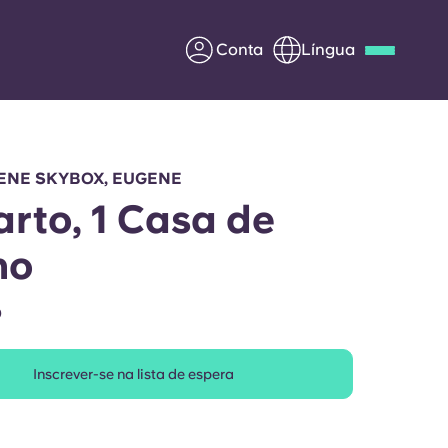
Conta
Língua
Deutsch
Italian
French
Apply Now
ENE SKYBOX, EUGENE
arto, 1 Casa de
ho
Parceria com a Yugo
O
entes
Informação para os pais
Inscrever-se na lista de espera
Entre em contacto
connosco