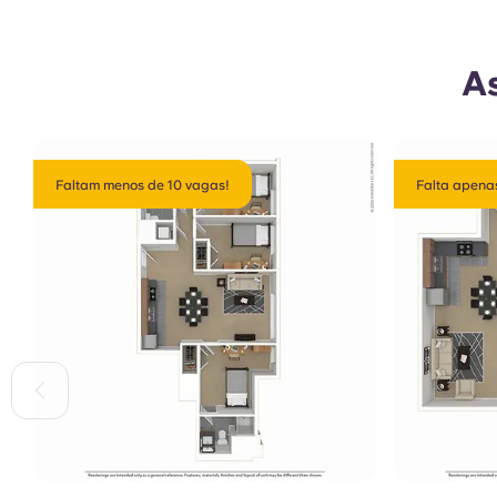
As
Faltam menos de 10 vagas!
Falta apenas