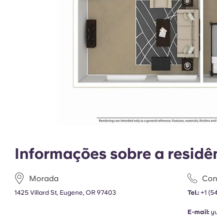
Informações sobre a residê
Morada
Con
1425 Villard St, Eugene, OR 97403
Tel.:
+1
(5
E-mail:
y