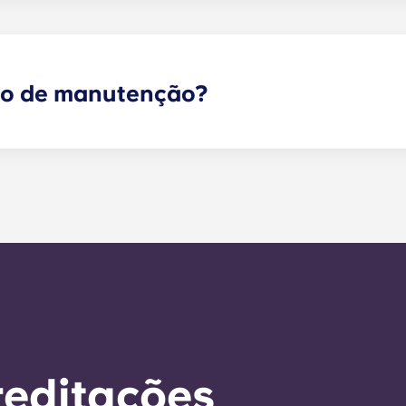
ço de manutenção?
 sejam de emergência podem ser enviados através do porta
ipa de gestão o mais rapidamente possível. O nosso tempo
a semana útil. A manutenção de emergência 24 horas por 
io. Fora do horário de funcionamento, ser-lhe-á pedido 
ro do escritório. A sua mensagem será respondida pelo nos
r a qualquer necessidade de serviço geral no prazo de 24 
reditações