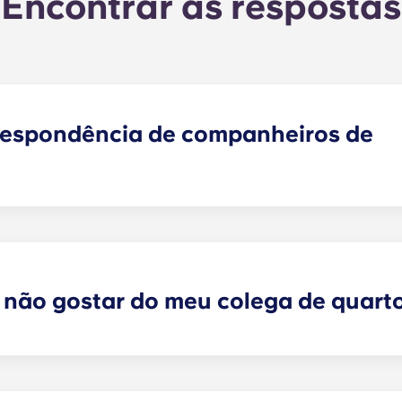
Encontrar as respostas
respondência de companheiros de
encontrar um ou mais colegas de quarto que correspondam
colegas de quarto faz agora parte do processo de candida
endamentos analisará as suas respostas e irá emparelhá-l
 selecionou. As nossas redes sociais são também uma exce
 não gostar do meu colega de quart
arrendamento individual a prazo, podemos, de facto, ajudá
rantir que todas as preferências possam ser satisfeitas. C
s ajudá-lo a explorar possíveis soluções. No entanto, nã