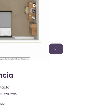
1
/
1
ncia
tacto
41) 790-2915
ugo