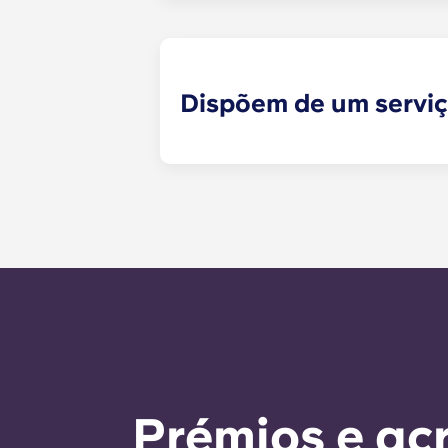
Dispõem de um servi
Os pedidos de manutenção que não
momento e serão tratados pela equ
manutenção é de 24 horas durante 
chamada para o número do escritór
as instruções automáticas do núme
É nosso objetivo expresso responde
Prémios e ac