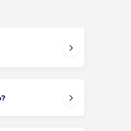
 às suas necessidades. O
tura. Assim que preencher o
o com os colegas de quarto mais
lente forma de entrar em contacto
o?
-lo a encontrar um companheiro de
aso surja algum conflito, contacte
o nos responsabilizamos por