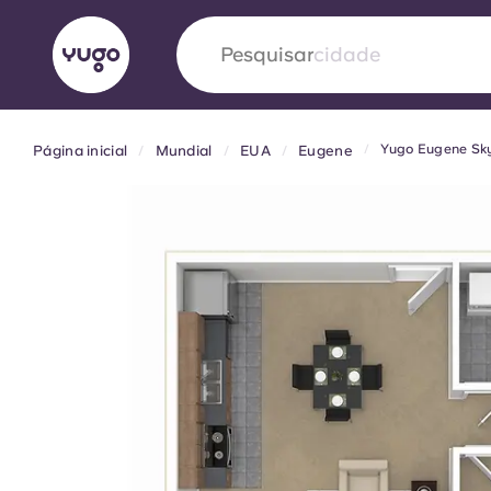
Pesquisar
cidade
Yugo Eugene Sk
Página inicial
Mundial
EUA
Eugene
English (GB)
English (US)
Sobre
Localizações
Mais
Portuguese
Yugo VCARB: Impulsionando
era no alojamento estudantil
A parceria pioneira Yugocom a VCARB estimu
ambição e momentos inesquecíveis para os a