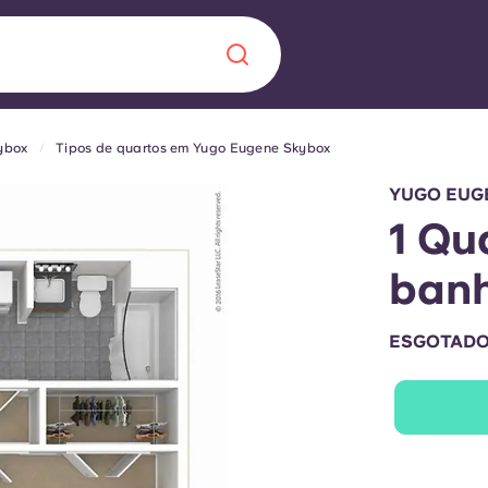
ybox
Tipos de quartos em Yugo Eugene Skybox
Chinese
Español
Català
YUGO EUG
1 Qu
ban
Sobre nós
 uma nova
ESGOTAD
Perguntas frequ
la a inovação, a
Blogue
lunos.