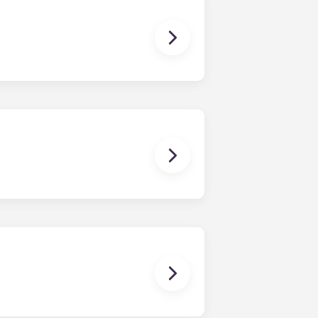
orram ou estejam associados a
es. Um contrato de arrendamento
artamento, como aconteceria num
da entre todos os colegas de
a prazo consiste num contrato que
ma única mensalidade. Esta
 os quartos já têm um colchão,
bém inclui mobiliário básico para
bter mais informações antes de se
zer o seu animal de estimação.