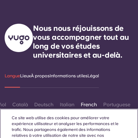
Nous nous réjouissons de
vous accompagner tout au
long de vos études
universitaires et au-delà.
Langue
Lieux
À propos
Informations utiles
Légal
ñol
Català
Deutsch
Italian
French
Portuguese
Ce site web utilise des cookies pour améliorer votre
expérience utilisateur et analyser les performances et le
trafic. Nous partageons également des informations
relatives à votre utilisation de notre site avec nos