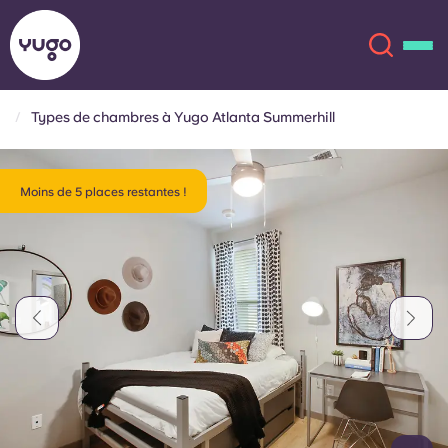
Types de chambres à Yugo Atlanta Summerhill
À propos
English (GB)
Moins de 5 places restantes !
English (US)
Lieux
Chinese
Español
Plus
Català
Deutsch
Italian
French
Compte
Langue
Portuguese