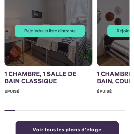
Rejoindre la liste d'attente
Rejoindre
1 CHAMBRE, 1 SALLE DE
1 CHAMBRE,
BAIN CLASSIQUE
BAIN, COUR
ÉPUISÉ
ÉPUISÉ
Voir tous les plans d'étage