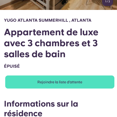
1
/
3
English (GB)
Sélectionnez un pays
Réservez maintenant
Sélectionnez une ville
English (US)
YUGO ATLANTA SUMMERHILL , ATLANTA
Choisissez une résidence
Appartement de luxe
Chinese
Se connecter
avec 3 chambres et 3
Español
salles de bain
Català
ÉPUISÉ
Deutsch
Rejoindre la liste d'attente
Italian
Informations sur la
French
résidence