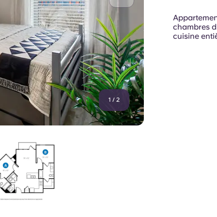
Appartement
chambres di
cuisine enti
1
/
2