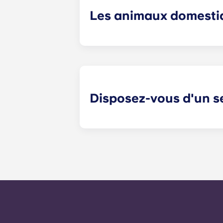
Les animaux domestiq
Oui, les animaux de compagnie sont
Disposez-vous d'un s
Les demandes d'entretien non urgent
l'équipe de gestion dans les meille
Pour toute urgence, veuillez appele
message en suivant les instructions
toute demande d'entretien général 