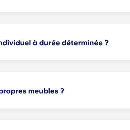
 déterminée, nous pouvons vous aider à trouver un colocat
seront satisfaites. En cas de conflit, veuillez contacter le b
Toutefois, nous déclinons toute responsabilité pour les réc
s litiges entre colocataires potentiels ou sélectionnés.
individuel à durée déterminée ?
ranquillité d'esprit aux parents comme aux étudiants. Avec un
 de votre enfant, et non de l'appartement entier comme c'e
on, cuisine, etc.) sont partagés entre tous les colocataire
termine à une autre, pour un loyer unique. Ce loyer est pay
 propres meubles ?
t meublés, mais les options peuvent varier. Généralement,
table de chevet et d'un bureau. La plupart des logements 
apé, des fauteuils et une table basse. Veuillez nous appele