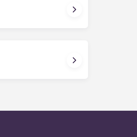
révoyez d'amener votre animal.
sident et seront traitées par
tien sous 24 heures en semaine.
ure, vous serez invité à laisser un
 Notre objectif est de répondre à