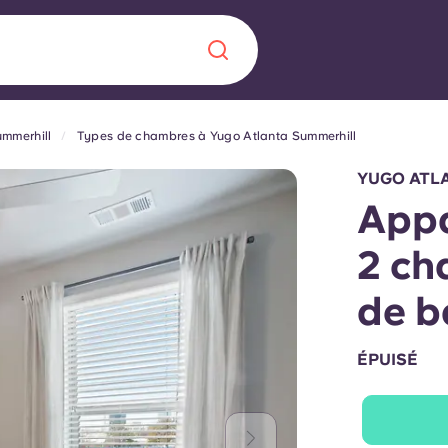
ummerhill
Types de chambres à Yugo Atlanta Summerhill
Chinese
Español
Català
YUGO ATL
Appa
2 ch
À propos de no
de b
rde d'une
 étudiant
FAQ
ÉPUISÉ
reprise] avec
es moments
Blog