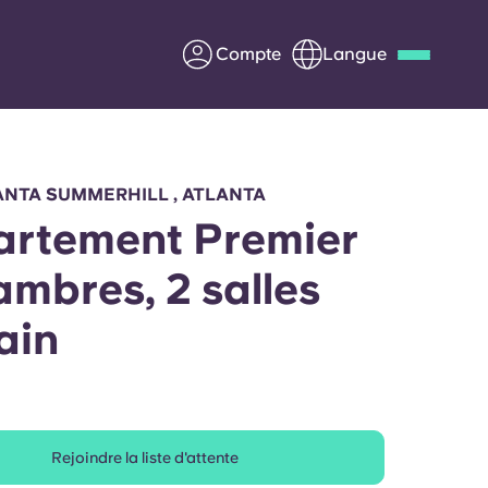
Compte
Langue
Deutsch
Italian
French
Apply Now
ANTA SUMMERHILL , ATLANTA
rtement Premier
ambres, 2 salles
us
S'associer à Yugo
ain
Informations pour les
parents
Entrer en contact
Rejoindre la liste d'attente