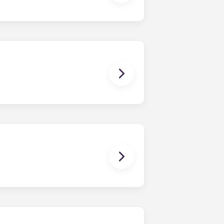
aire. Cependant, nous ne pouvons
ureau de location ; nous vous
lamations, dommages ou actions de
 bail individuel, vous êtes
st le cas pour une colocation
s. Notre bail à durée déterminée
able en 12 mensualités.
 les chambres sont déjà équipées
comprennent également un mobilier
r pour plus de détails avant votre