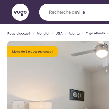
Recherche de
pays
Yugo Atlanta S
Page d'accueil
Mondial
USA
Atlanta
English (GB)
English (US)
À propos
Lieux
Plus
Portuguese
Moins de 5 places restantes !
Yugo x VCARB : À l'avant-ga
nouvelle ère pour le logement
Yugo Le partenariat novateur de [nom de l'ent
VCARB alimente l'innovation, l'ambition et d
inoubliables pour les étudiants.