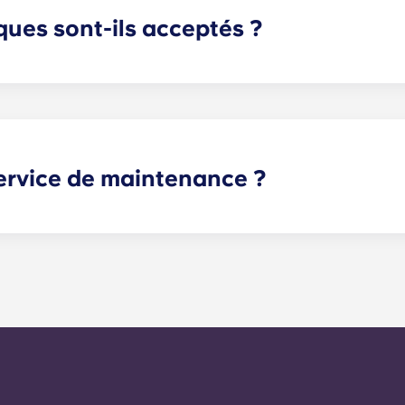
ues sont-ils acceptés ?
 les bienvenus ! Veuillez contacter notre bureau si vous p
ervice de maintenance ?
es peuvent être soumises à tout moment via votre portail ré
urs délais. En moyenne, nous traitons les demandes d'entre
r le numéro du bureau 24h/24. En dehors des heures d'ouvert
 automatisées. Notre technicien d'astreinte vous rappellera.
sous 24 heures.