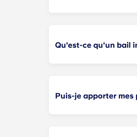
Si vous avez signé un bail à durée
garantir que toutes les préférences 
aiderons à trouver des solutions. 
quelque nature que ce soit liés à de
Qu'est-ce qu'un bail 
La location individuelle offre une t
uniquement responsable de l'espace
classique. Les espaces communs (sal
commence à une date précise et se 
Puis-je apporter mes
La plupart de nos appartements son
d'un matelas, d'un sommier, d'une 
de base pour le salon, comme un can
emménagement !