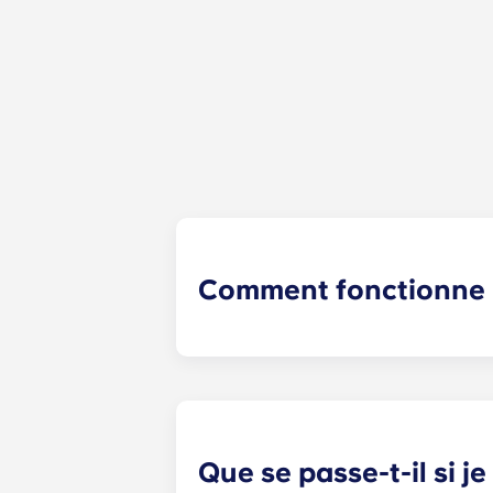
Comment fonctionne l
Nous ferons notre possible pour vo
recherche de colocataires fait désor
location examinera vos réponses et 
sociaux sont également un excellen
Que se passe-t-il si j