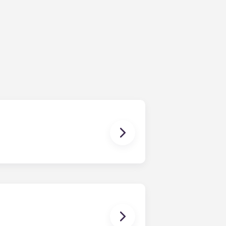
s besoins. Le formulaire de
mulaire rempli, un conseiller en
n de votre profil. Nos réseaux