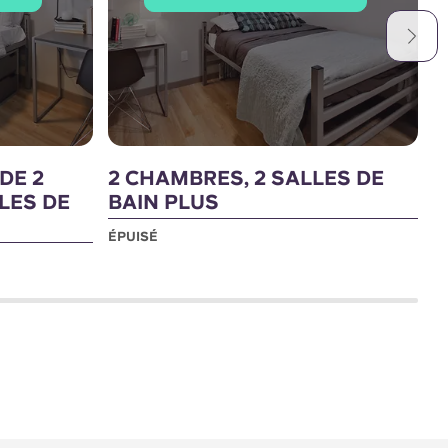
DE 2
2 CHAMBRES, 2 SALLES DE
A
LES DE
BAIN PLUS
A
S
ÉPUISÉ
É