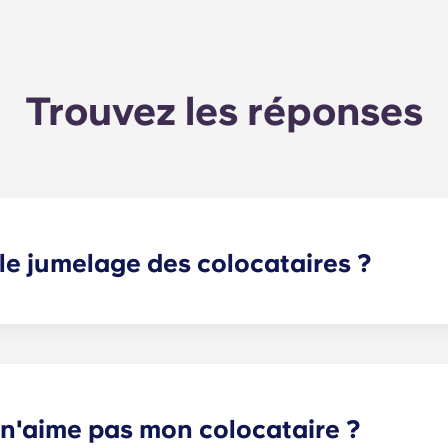
Trouvez les réponses
e jumelage des colocataires ?
us trouver un ou plusieurs colocataires correspondant à vo
mais partie intégrante de votre candidature. Une fois le for
vous proposera les colocataires les plus adaptés en fonctio
t moyen de rencontrer des colocataires potentiels !
e n'aime pas mon colocataire ?