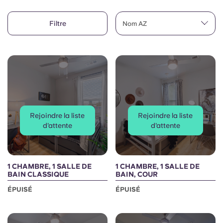
English (GB)
Sélectionnez un pays
Réservez maintenant
Filtre
Nom AZ
Sélectionnez une ville
English (US)
Choisissez une résidence
Chinese
Se connecter
Español
Rejoindre la liste
Rejoindre la liste
Català
d'attente
d'attente
Deutsch
1 CHAMBRE, 1 SALLE DE
1 CHAMBRE, 1 SALLE DE
Italian
BAIN CLASSIQUE
BAIN, COUR
ÉPUISÉ
ÉPUISÉ
French