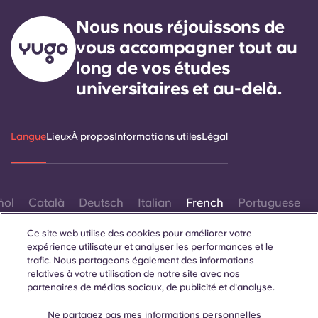
Nous nous réjouissons de
vous accompagner tout au
long de vos études
universitaires et au-delà.
Langue
Lieux
À propos
Informations utiles
Légal
ñol
Català
Deutsch
Italian
French
Portuguese
Ce site web utilise des cookies pour améliorer votre
expérience utilisateur et analyser les performances et le
trafic. Nous partageons également des informations
relatives à votre utilisation de notre site avec nos
partenaires de médias sociaux, de publicité et d'analyse.
Contactez-nous
Ne partagez pas mes informations personnelles