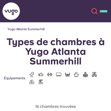
Yugo Atlanta Summerhill
Types de chambres à
À propos
English (GB)
Yugo Atlanta
English (US)
Lieux
Summerhill
Chinese
Español
Plus
Équipements
Català
Deutsch
Italian
French
Compte
Langue
Portuguese
16 chambres trouvées