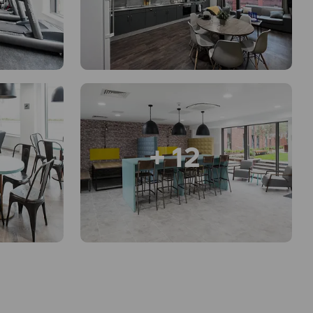
+ 12
ns