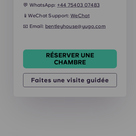
💬 WhatsApp:
+44
75403 07483
📱
WeChat Support:
WeChat
📧 Email:
bentleyhouse@yugo.com
RÉSERVER UNE
CHAMBRE
Faites une visite guidée