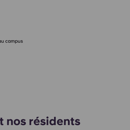
'au campus
t nos résidents