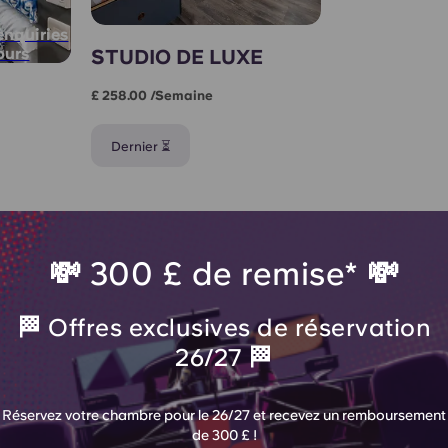
enquiries
hours
STUDIO DE LUXE
£ 258.00 /semaine
Dernier ⏳
💸 300 £ de remise* 💸
🏁 Offres exclusives de réservation
26/27 🏁
e
Réservez votre chambre pour le 26/27 et recevez un remboursement
de 300 £ !