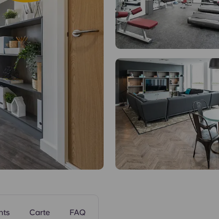
Espaces commu
nts
Carte
FAQ