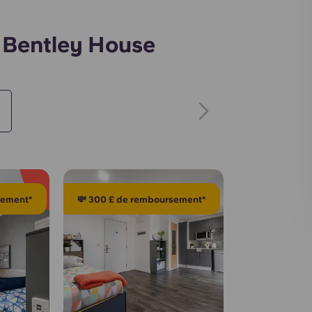
 Bentley House
sement*
💸 300 £ de remboursement*