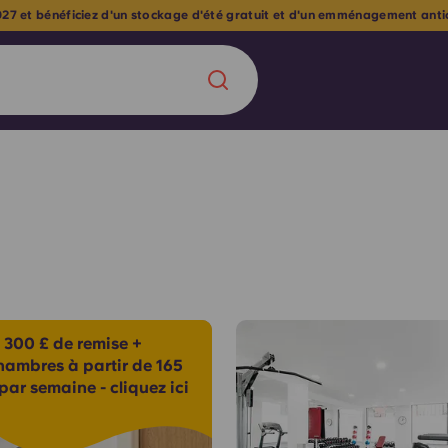
 bénéficiez d'un stockage d'été gratuit et d'un emménagement anticipé i
Chinese
Español
Català
À propos de no
rde d'une
 300 £ de remise +
 étudiant
hambres à partir de 165
FAQ
par semaine - cliquez ici
reprise] avec
es moments
Blog