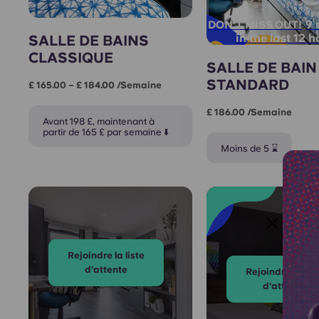
9 
DON'T MISS OUT!
in the last 12 
SALLE DE BAINS
CLASSIQUE
SALLE DE BAIN
STANDARD
£ 165.00 – £ 184.00 /semaine
£ 186.00 /semaine
Avant 198 £, maintenant à
partir de 165 £ par semaine ⬇️
Moins de 5 ⌛
Rejoindre la liste
d'attente
Rejoindre la list
d'attente