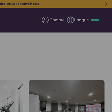
nclus !
En savoir plus
Compte
Langue
Deutsch
Italian
French
Apply Now
us
S'associer à Yugo
Informations pour les
parents
Entrer en contact