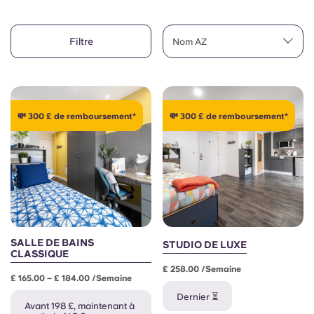
Compte
Langue
Portuguese
Filtre
English (GB)
Nom AZ
Sélectionnez un pays
Réservez maintenant
Sélectionnez une ville
English (US)
Choisissez une résidence
💸 300 £ de remboursement*
💸 300 £ de remboursement*
Chinese
Se connecter
Español
Català
Deutsch
SALLE DE BAINS
STUDIO DE LUXE
CLASSIQUE
£ 258.00 /semaine
Italian
£ 165.00 – £ 184.00 /semaine
Dernier ⏳
Avant 198 £, maintenant à