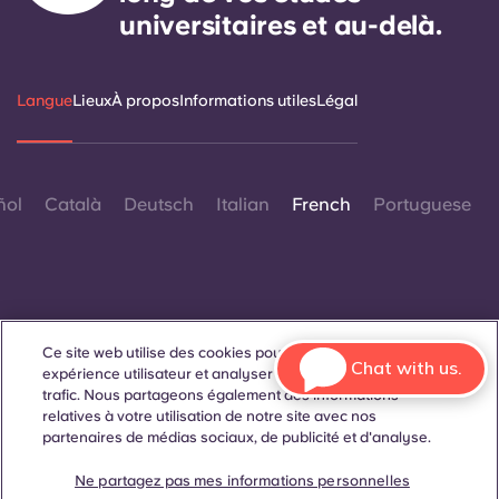
universitaires et au-delà.
Langue
Lieux
À propos
Informations utiles
Légal
ñol
Català
Deutsch
Italian
French
Portuguese
Ce site web utilise des cookies pour améliorer votre
Contactez-nous
Chat with us.
expérience utilisateur et analyser les performances et le
trafic. Nous partageons également des informations
relatives à votre utilisation de notre site avec nos
partenaires de médias sociaux, de publicité et d'analyse.
© 2026. Tous droits réservés.
Lorsque des termes désignant un genre spécifique
Ne partagez pas mes informations personnelles
apparaissent sur ce site web, ils sont destinés à s'appliquer à