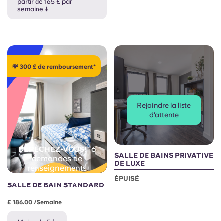
French
partir de 165 £ par
semaine ⬇️
Portuguese
💸 300 £ de remboursement*
Rejoindre la liste
d'attente
6
DÉPÊCHEZ-VOUS!
SALLE DE BAINS PRIVATIVE
demandes de
DE LUXE
renseignements
ÉPUISÉ
SALLE DE BAIN STANDARD
£ 186.00 /semaine