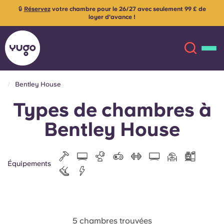
🔒
Réservez
votre chambre pour le 26/27 avec seulement 99 £ de
loyer d'avance !
Bentley House
Types de chambres à
À propos
English (GB)
Bentley House
English (US)
Lieux
Chinese
Español
Plus
Équipements
Català
Deutsch
Italian
French
5 chambres trouvées