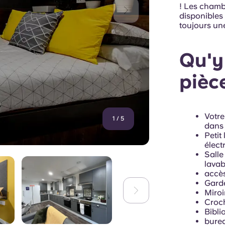
! Les chamb
disponibles 
toujours un
Qu'y 
pièc
Votre
1
/
5
dans
Petit
élect
Salle
lava
accès
Gard
Miroi
Croc
Bibli
burea