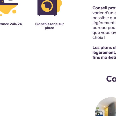
Conseil pra
varier d’un 
possible que
légèrement d
tance 24h/24
Blanchisserie sur
bureau pour
place
que vous av
choix !
Les plans e
légèrement,
fins market
Ca