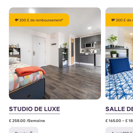
💸 300 £ de remboursement*
💸 300 £ de
STUDIO DE LUXE
SALLE D
£ 258.00 /semaine
£ 165.00 – £ 