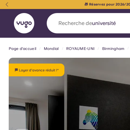
🎁 Réservez pour 2026/20
Recherche de
logement
Page d'accueil
Mondial
ROYAUME-UNI
Birmingham
English (GB)
English (US)
À propos
Lieux
Plus
Portuguese
🏁 Loyer d'avance réduit !*
Yugo x VCARB : À l'avant-ga
nouvelle ère pour le logement
Yugo Le partenariat novateur de [nom de l'ent
VCARB alimente l'innovation, l'ambition et d