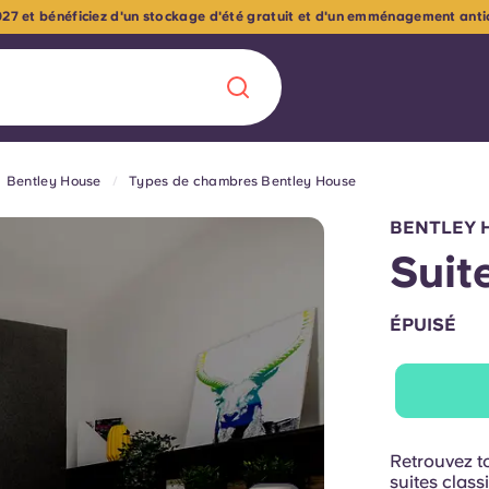
27 et bénéficiez d'un stockage d'été gratuit et d'un emménagement antici
Bentley House
Types de chambres Bentley House
Chinese
Español
Català
BENTLEY 
Suit
ÉPUISÉ
À propos de no
rde d'une
 étudiant
FAQ
reprise] avec
Retrouvez to
es moments
Blog
suites clas