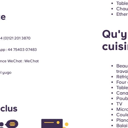
Table
Chau
Ether
ce
Qu'y 
t
4 (0)121 201 3870
cuisi
App :
44
75403 07483
ance WeChat :
WeChat
Beauc
travai
el
yugo
Réfri
Four 
Table
Cana
Poube
TV
nclus
Micr
Coul
Planc
Balai