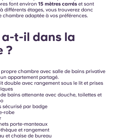
res font environ
15 mètres carrés
et sont
à différents étages, vous trouverez donc
e chambre adaptée à vos préférences.
a-t-il dans la
e ?
 propre chambre avec salle de bains privative
 un appartement partagé.
 lit double avec rangement sous le lit et prises
riques
 de bains attenante avec douche, toilettes et
bo
 sécurisé par badge
e-robe
r
hets porte-manteaux
othèque et rangement
u et chaise de bureau