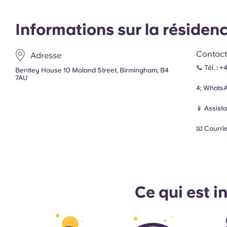
Informations sur la résiden
Contac
Adresse
📞 Tél. :
+4
Bentley House 10 Moland Street, Birmingham, B4
7AU
4; Whats
📱
Assist
📧 Courri
Ce qui est i