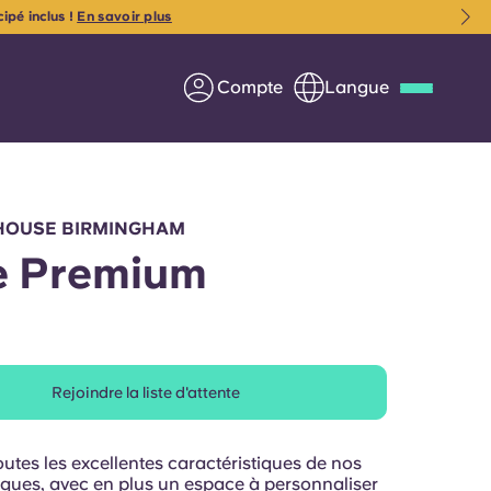
pé inclus !
En savoir plus
Compte
Langue
Deutsch
Italian
French
Apply Now
HOUSE BIRMINGHAM
e Premium
us
S'associer à Yugo
Rejoindre la liste d'attente
Informations pour les
parents
utes les excellentes caractéristiques de nos
Entrer en contact
siques, avec en plus un espace à personnaliser