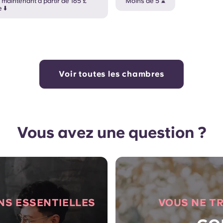
 maintenant à partir de 165 £
Moins de 5 ⌛
 ⬇️
Voir toutes les chambres
Vous avez une question ?
NS ESSENTIELLES
VOUS NE T