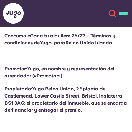
Concurso «Gana tu alquiler» 26/27 – Términos y
condiciones deYugo paraReino Unido Irlanda
Acerca de
English (GB)
English (US)
Ubicaciones
Promotor:Yugo, en nombre y representación del
arrendador («Promotor»)
Chinese
Español
Más
Propietario:Yugo Reino Unido, 2.ª planta de
Català
Deutsch
Castlemead, Lower Castle Street, Bristol, Inglaterra,
BS1 3AG; el propietario del inmueble, que se encarga
de financiar y entregar el premio.
Italian
French
Cuenta
Idioma
Portuguese