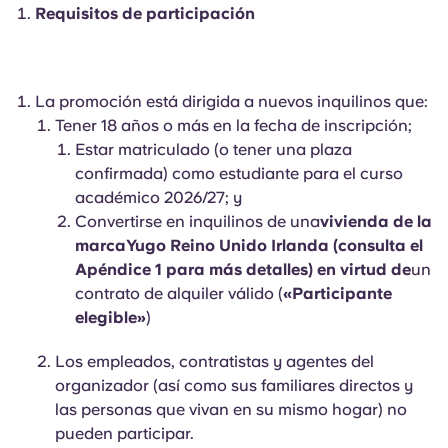
English (GB)
Elige un país
Requisitos de participación
Reserva ahora
Elige una ciudad
English (US)
Elige una residencia
La promoción está dirigida a nuevos inquilinos que:
Chinese
Tener 18 años o más en la fecha de inscripción;
Iniciar sesión
Estar matriculado (o tener una plaza
confirmada) como estudiante para el curso
Español
académico 2026/27; y
Convertirse en inquilinos de una
vivienda de la
Català
marcaYugo Reino Unido Irlanda (consulta el
Apéndice 1 para más detalles) en virtud de
un
Deutsch
contrato de alquiler válido (
«Participante
elegible»
)
Italian
Los empleados, contratistas y agentes del
organizador (así como sus familiares directos y
French
las personas que vivan en su mismo hogar) no
pueden participar.