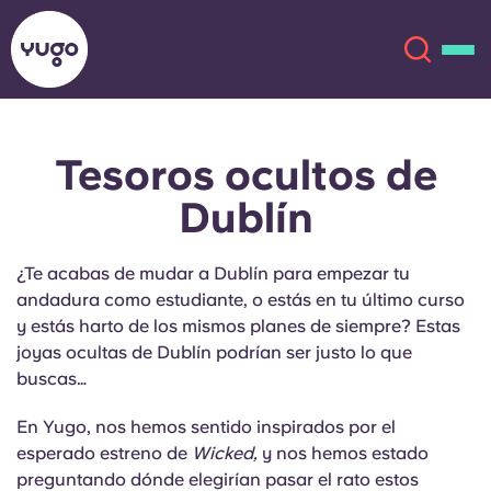
Tesoros ocultos de
Acerca de
English (GB)
Dublín
English (US)
Ubicaciones
¿Te acabas de mudar a Dublín para empezar tu
Chinese
Español
Más
andadura como estudiante, o estás en tu último curso
y estás harto de los mismos planes de siempre? Estas
Català
Deutsch
joyas ocultas de Dublín podrían ser justo lo que
buscas…
Italian
French
En Yugo, nos hemos sentido inspirados por el
esperado estreno de
Cuenta
Wicked,
y nos hemos estado
Idioma
Portuguese
preguntando dónde elegirían pasar el rato estos