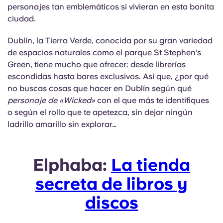
English (GB)
Elige un país
personajes tan emblemáticos si vivieran en esta bonita
Reserva ahora
ciudad.
Elige una ciudad
English (US)
Dublín, la Tierra Verde, conocida por su gran variedad
Elige una residencia
de
espacios naturales
como el parque St Stephen’s
Chinese
Green, tiene mucho que ofrecer: desde librerías
Iniciar sesión
escondidas hasta bares exclusivos. Así que, ¿por qué
no buscas cosas que hacer en Dublín según qué
Español
personaje de «Wicked»
con el que más te identifiques
o según el rollo que te apetezca, sin dejar ningún
Català
ladrillo amarillo sin explorar…
Deutsch
Elphaba:
La tienda
Italian
secreta de libros y
discos
French