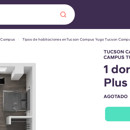
n Campus
Tipos de habitaciones enTucson Campus Yugo Tucson Camp
Chinese
Español
Català
TUCSON C
CAMPUS T
1 do
Plus
Quiénes somos
a nueva era
AGOTADO
iantes
Preguntas frecu
lsa la innovación,
 estudiantes.
Blog