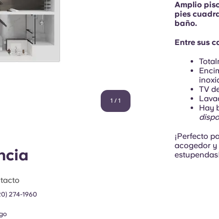
Amplio piso
pies cuadra
baño.
Entre sus c
Tota
Encim
inoxi
TV de
Lavad
1
/
1
Hay b
dispo
¡Perfecto p
acogedor y 
ncia
estupendas
tacto
20) 274-1960
go