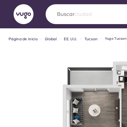
Buscar
país
Yugo Tucso
Página de inicio
Global
EE. UU.
Tucson
English (GB)
English (US)
Acerca de
Ubicaciones
Más
Portuguese
Yugo VCARB: Impulsando un
en el alojamiento para estud
La colaboración pionera Yugocon VCARB impu
la ambición y momentos inolvidables para los