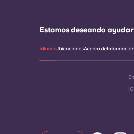
Estamos deseando ayudarte 
Idioma
Ubicaciones
Acerca de
Información 
En
(G