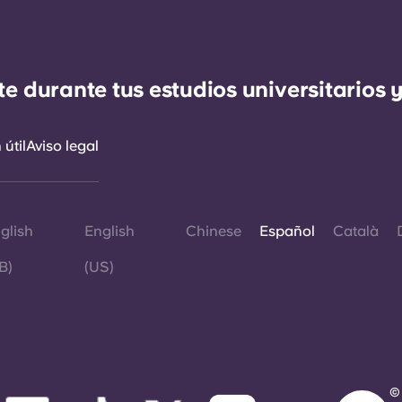
durante tus estudios universitarios y
útil
Aviso legal
glish
English
Chinese
Español
Català
B)
(US)
©