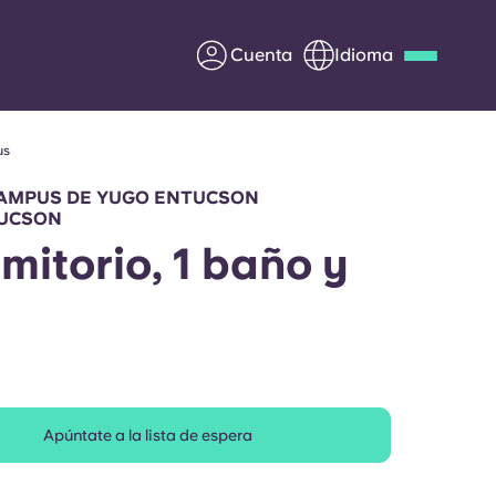
Cuenta
Idioma
us
Deutsch
Italian
French
Apply Now
AMPUS DE YUGO ENTUCSON
UCSON
rmitorio, 1 baño y
Colabora con Yugo
entes
Información para los
padres
Apúntate a la lista de espera
Ponte en contacto con
nosotros