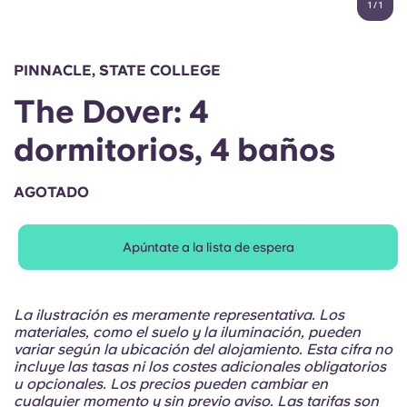
1
/
1
English (GB)
Elige un país
Reserva ahora
Elige una ciudad
English (US)
PINNACLE, STATE COLLEGE
Elige una residencia
The Dover: 4
Chinese
Iniciar sesión
dormitorios, 4 baños
Español
AGOTADO
Català
Apúntate a la lista de espera
Deutsch
Italian
La ilustración es meramente representativa. Los
materiales, como el suelo y la iluminación, pueden
variar según la ubicación del alojamiento. Esta cifra no
French
incluye las tasas ni los costes adicionales obligatorios
u opcionales. Los precios pueden cambiar en
cualquier momento y sin previo aviso. Las tarifas son