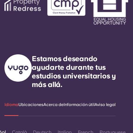
Estamos deseando
ayudarte durante tus
estudios universitarios y
más allá.
Idioma
Ubicaciones
Acerca de
Información útil
Aviso legal
ñol
Català
Deutsch
Italian
French
Portuguese