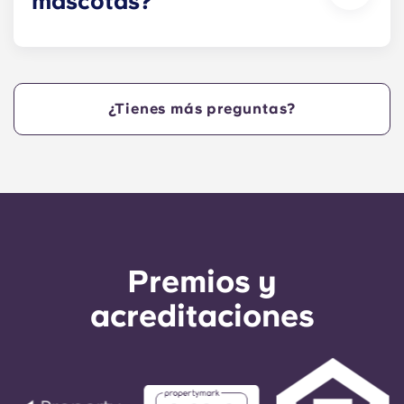
mascotas?
mantenimiento tiene llaves programadas para
funcionar solo en determinados horarios. Esto
Sí. En nuestros pisos se admiten mascotas.
garantiza que los residentes sean los únicos que
puedan acceder a sus apartamentos fuera del
horario habitual. Además, la administración
¿Tienes más preguntas?
puede comprobar en el registro de horas que las
reparaciones se han realizado según lo previsto.
Premios y
acreditaciones