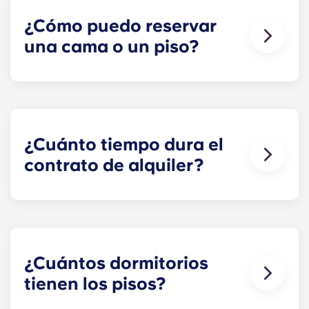
¿Cómo puedo reservar
una cama o un piso?
¡Nuestro objetivo es que el proceso sea lo más
sencillo posible! Reserva tu plaza en The
Metropolitan: haz clic en «Reservar ahora» para
iniciar tu solicitud y recibir el contrato de alquiler.
¿Cuánto tiempo dura el
contrato de alquiler?
Los contratos de alquiler incluyen 12 cuotas
mensuales iguales, que empiezan en agosto y
terminan en julio.
¿Cuántos dormitorios
tienen los pisos?