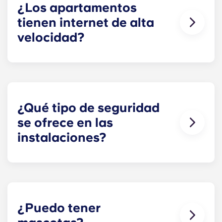
¿Los apartamentos
tienen internet de alta
velocidad?
Sí. Los pisos tienen conexión a Internet de alta
velocidad con wifi. También tienen televisión por
cable.
¿Qué tipo de seguridad
se ofrece en las
instalaciones?
Nuestros apartamentos de Penn State están
equipados con llaveros electrónicos, que
permiten a los estudiantes acceder tanto a sus
apartamentos como a las instalaciones comunes.
Así, los residentes pueden disfrutar de nuestras
¿Puedo tener
instalaciones las 24 horas del día. El personal de