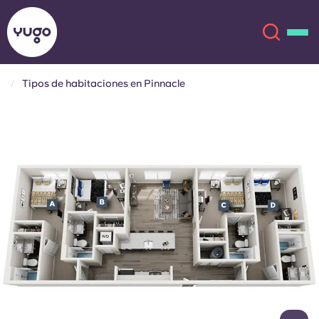
Tipos de habitaciones en Pinnacle
Acerca de
English (GB)
English (US)
Ubicaciones
Chinese
Español
Más
Català
Deutsch
Italian
French
Cuenta
Idioma
Portuguese