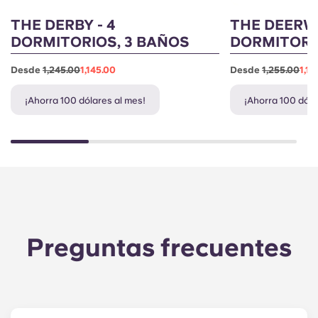
THE DERBY - 4
THE DEERW
DORMITORIOS, 3 BAÑOS
DORMITORI
Desde
1,245.00
1,145.00
Desde
1,255.00
1,15
¡Ahorra 100 dólares al mes!
¡Ahorra 100 dóla
Preguntas frecuentes