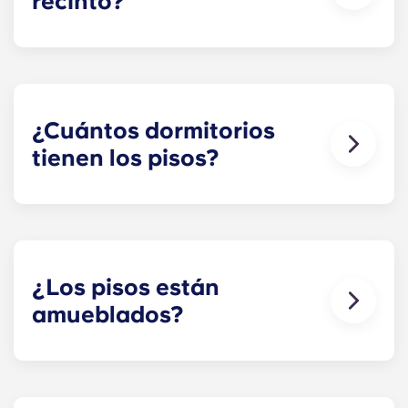
recinto?
¡Sí! parking disponible en el propio recinto. Es
posible que se apliquen algunas tarifas; ponte en
contacto con nosotros para obtener más
información.
¿Cuántos dormitorios
tienen los pisos?
Yugo ofrece apartamentos con distribución de
estudio, suite tipo estudio, de dos, tres, cuatro y
cinco dormitorios. Echa un vistazo a cada uno de
nuestros planos de planta para encontrar la
distribución perfecta para tus necesidades.
¿Los pisos están
amueblados?
¡Sí! Nuestros apartamentos están totalmente
amueblados, con elementos de interior modernos
y a estrenar, y un conjunto de muebles totalmente