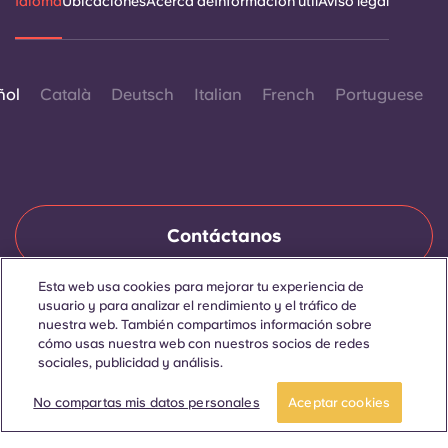
Idioma
Ubicaciones
Acerca de
Información útil
Aviso legal
ñol
Català
Deutsch
Italian
French
Portuguese
Contáctanos
Esta web usa cookies para mejorar tu experiencia de
usuario y para analizar el rendimiento y el tráfico de
© 2026. Todos los derechos reservados.
nuestra web. También compartimos información sobre
Siempre que en esta página web aparezcan palabras que
cómo usas nuestra web con nuestros socios de redes
denoten un género concreto, se refieren a todo el mundo, sin
sociales, publicidad y análisis.
distinción de género.
Reserva ya
No compartas mis datos personales
Aceptar cookies