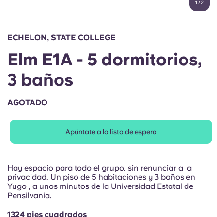
1
/
2
English (GB)
Elige un país
Reserva ahora
Elige una ciudad
English (US)
ECHELON, STATE COLLEGE
Elige una residencia
Elm E1A - 5 dormitorios,
Chinese
Iniciar sesión
3 baños
Español
AGOTADO
Català
Apúntate a la lista de espera
Deutsch
Italian
Hay espacio para todo el grupo, sin renunciar a la
privacidad. Un piso de 5 habitaciones y 3 baños en
Yugo , a unos minutos de la Universidad Estatal de
French
Pensilvania.
1324 pies cuadrados