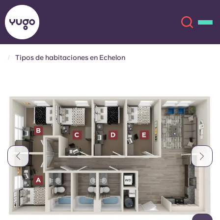
Tipos de habitaciones en Echelon
Acerca de
English (GB)
English (US)
Ubicaciones
Chinese
Español
Más
Català
Deutsch
Italian
French
Cuenta
Idioma
Portuguese