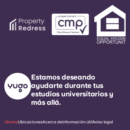
objetivo claro es responder a cualquier
necesidad de servicio general en un plazo de 24
horas.
Estamos deseando
ayudarte durante tus
estudios universitarios y
más allá.
Idioma
Ubicaciones
Acerca de
Información útil
Aviso legal