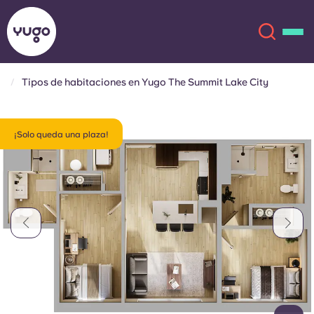
Tipos de habitaciones en Yugo The Summit Lake City
Acerca de
English (GB)
¡Solo queda una plaza!
English (US)
Ubicaciones
Chinese
Español
Más
Català
Deutsch
Italian
French
Cuenta
Idioma
Portuguese