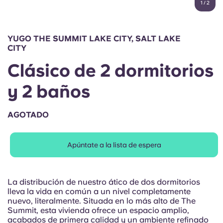
1
/
2
English (GB)
Elige un país
Reserva ahora
Elige una ciudad
English (US)
YUGO THE SUMMIT LAKE CITY, SALT LAKE
Elige una residencia
CITY
Chinese
Clásico de 2 dormitorios
Iniciar sesión
y 2 baños
Español
AGOTADO
Català
Deutsch
Apúntate a la lista de espera
Italian
La distribución de nuestro ático de dos dormitorios
lleva la vida en común a un nivel completamente
French
nuevo, literalmente. Situada en lo más alto de The
Summit, esta vivienda ofrece un espacio amplio,
acabados de primera calidad y un ambiente refinado