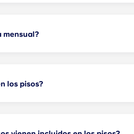
ener una conexión a Internet de alta velocidad y fiable par
as sin parar.
a mensual?
del cable, Internet de alta velocidad, agua y alcantarillad
visores de pantalla plana y servicios de control de plagas.
n los pisos?
ía según la distribución que elijas.
s vienen incluidos en los pisos?