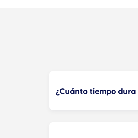
¿Cuánto tiempo dura e
El contrato de alquiler de nuestro
julio.