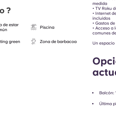
medida
o ?
• TV Roku d
• Internet d
incluidos
• Gastos de
a de estar
Piscina
• Acceso a l
mún
comunes d
ting green
Zona de barbacoa
Un espacio p
Opci
actu
Balcón
:
Última p