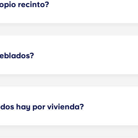
opio recinto?
un parking situado en la primera planta del edificio, así qu
rking, te asignarán una plaza concreta, así que siempre sab
ar a la oficina de alquiler cuando sepas que vas a traer el 
ueblados?
o están totalmente amueblados. Esto significa que incluyen
 y su somier; un escritorio y una silla; una mesita de noch
dos hay por vivienda?
n amplios y ofrecen un espacio ideal tanto para guardar c
ciosas, la superficie exacta varía según la distribución que