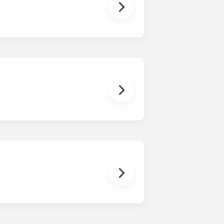
e podrás subir en el ascensor hasta
rás dónde aparcar. Parking
coche.
: un sofá; TV TV TV ; una mesita de
e; y una cómoda con cajones.
osas como para tener privacidad.
 elijas.