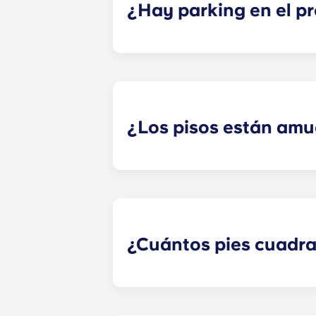
¿Hay parking en el pr
¡Sí! Yugo , en Raleigh, cuenta con 
tu planta. Si decides contratar pa
limitadas, así que asegúrate de avis
¿Los pisos están am
Todos los pisos de nuestro complej
centro; taburetes de bar; una cama
¿Cuántos pies cuadra
Nuestros pisos para estudiantes so
Aunque todas las viviendas son espa