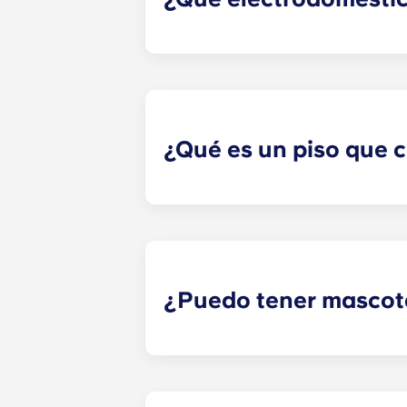
Cada piso está equipado con todos
inoxidable, lavavajillas, microond
¿Qué es un piso que 
Los apartamentos que cumplen con l
¿Puedo tener mascot
Sí. En nuestros pisos se admiten m