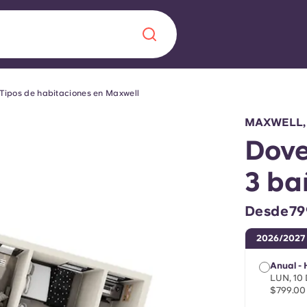
Tipos de habitaciones en Maxwell
Chinese
Español
Català
MAXWELL,
Dove
3 ba
Quiénes somos
a nueva era
Desde79
iantes
Preguntas frecu
2026/2027
lsa la innovación,
Anual -
 estudiantes.
Blog
LUN, 10
$799.00