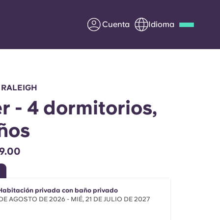
Cuenta
Idioma
Deutsch
Italian
French
Apply Now
 RALEIGH
r - 4 dormitorios,
ños
Colabora con Yugo
9.00
entes
Información para los
padres
 Habitación privada con baño privado
Ponte en contacto con
 DE AGOSTO DE 2026 - MIÉ, 21 DE JULIO DE 2027
nosotros