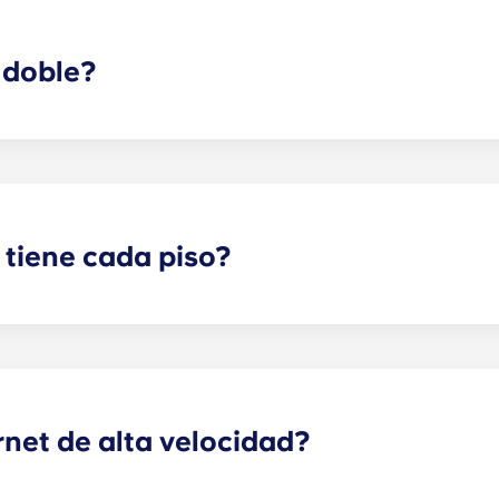
 doble?
efieren vivir en una residencia, así que también ofrecemo
talles!
 tiene cada piso?
cada piso varía según la distribución que elijas. El comple
 dos dormitorios, de tres dormitorios y de cuatro dormitorio
net de alta velocidad?