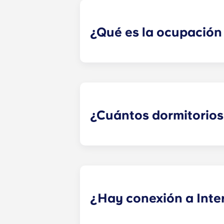
¿Qué es la ocupación
Sabemos que algunos estudiantes pr
contacto con nosotros para más de
¿Cuántos dormitorios
El número exacto de dormitorios de 
estudios, pisos de un dormitorio, de
¿Hay conexión a Inter