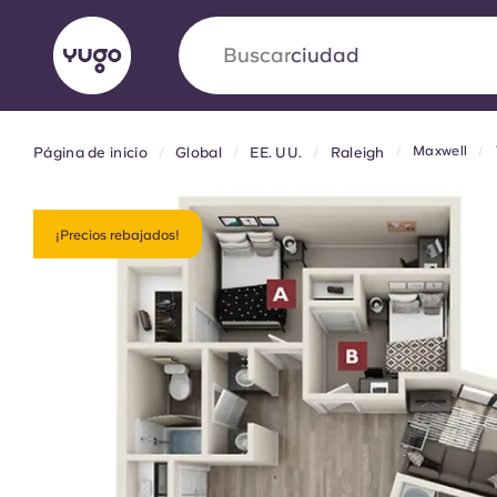
Buscar
país
Maxwell
Página de inicio
Global
EE. UU.
Raleigh
English (GB)
English (US)
Acerca de
Ubicaciones
Más
Portuguese
¡Precios rebajados!
Yugo VCARB: Impulsando un
en el alojamiento para estud
La colaboración pionera Yugocon VCARB impu
la ambición y momentos inolvidables para los