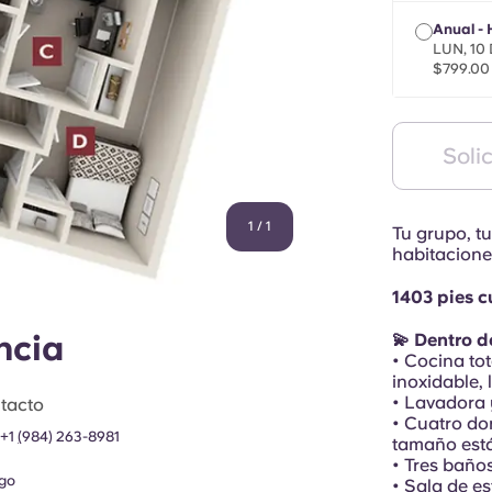
Anual -
LUN, 10
$799.00
Solic
1
/
1
Tu grupo, t
habitacione
1403 pies 
ncia
💫 Dentro de
• Cocina to
inoxidable, 
• Lavadora
tacto
• Cuatro do
:
+1
(
984) 263-8981
tamaño está
• Tres baño
go
• Sala de e