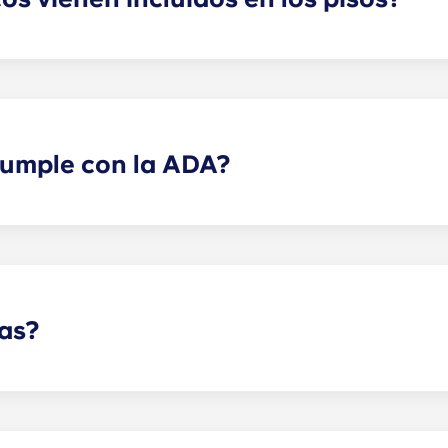
 los electrodomésticos necesarios. Todas las cocinas cuen
as y horno. Además, cada vivienda incluye una lavadora y 
cumple con la ADA?
a ley ADA cuentan con adaptaciones para facilitar la acce
as?
ascotas.