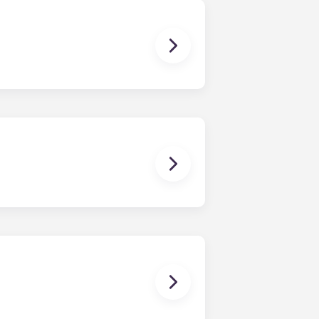
s esas opciones. ¡Ponte en
jo « Standard » de Raleigh ofrece
s.