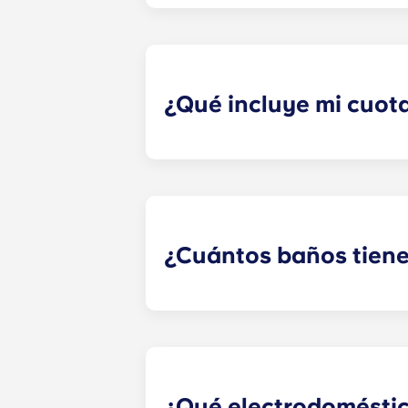
¡Sí! Sabemos lo importante que es t
deberes hasta ver tus series favorit
¿Qué incluye mi cuot
Los pagos a plazos incluyen el uso 
para la luz, muebles de diseño, tele
¿Cuántos baños tiene
El número de baños de cada piso var
¿Qué electrodoméstico