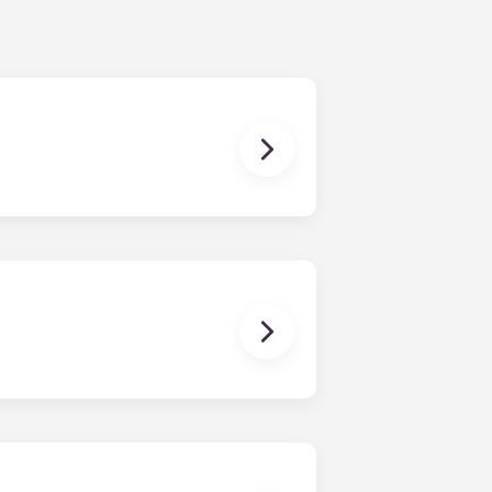
estros
apartamentos de la KSU
,
s en ponerte en contacto con
tal de Kennesaw y tienen una