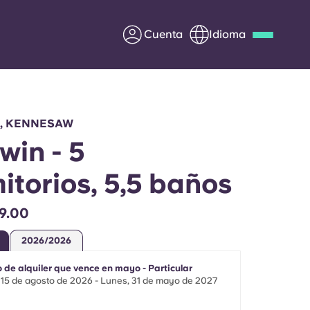
Cuenta
Idioma
Deutsch
Italian
French
Apply Now
, KENNESAW
win - 5
itorios, 5,5 baños
Colabora con Yugo
9.00
entes
Información para los
2026/2026
padres
 de alquiler que vence en mayo - Particular
Ponte en contacto con
15 de agosto de 2026 - Lunes, 31 de mayo de 2027
nosotros