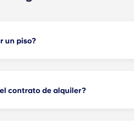
r un piso?
ceso sea lo más sencillo posible. Para solicitar uno de nu
ieza a rellenar la solicitud. ¿Tienes alguna duda? No dude
l contrato de alquiler?
se ajustan al calendario académico de la Universidad Esta
ulio.