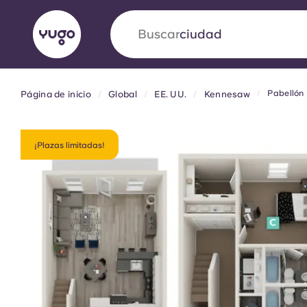
Buscar
país
Pabellón
Página de inicio
Global
EE. UU.
Kennesaw
English (GB)
English (US)
Acerca de
Ubicaciones
Más
Portuguese
¡Plazas limitadas!
Yugo VCARB: Impulsando un
en el alojamiento para estud
La colaboración pionera Yugocon VCARB impu
la ambición y momentos inolvidables para los