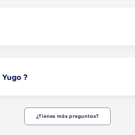
inas renovadas, lavadora y secadora en el propio piso, ba
amiento.
n gran parking , además de plazas parking en superficie pa
n Yugo ?
nstalaciones comunitarias pensadas para el estudio y el o
con acceso gradual y una zona para tomar el sol, la única p
de última generación, salas de estudio privadas y para g
y una sala de juegos, entre otras instalaciones de primera
¿Tienes más preguntas?