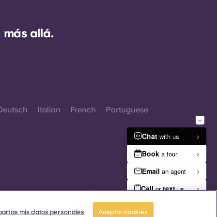
 más allá.
Deutsch
Italian
French
Portuguese
 2026. Todos los derechos reservados.
iempre que en esta página web aparezcan
artas mis datos personales
Aceptar cookies
alabras que denoten un género concreto, se