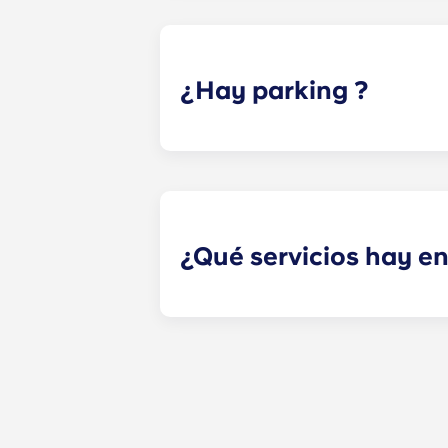
suelos de imitación de madera, coc
un montón de espacio de almacen
¿Hay parking ?
¡Sí! Yugo de Kennesaw cuenta con u
toda la urbanización!
¿Qué servicios hay e
En Yugo , contamos con numerosas i
incluyen una piscina estilo resort 
mercado de Kennesaw, un gimnasio 
hoguera y barbacoa, una casa club 