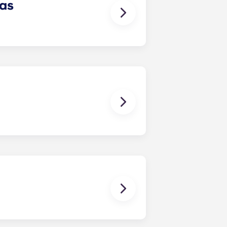
las
ientan más a gusto. Cada piso o
lanta que elijas.
r al campus andando, en bici o en
o hay una parada del autobús de la
ente al campus.
tro como fuera de las aulas. Cada
noxidable, encimeras de cuarzo,