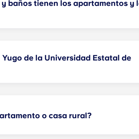
 y baños tienen los apartamentos y 
anos de planta, para que los Owls puedan vivir donde se s
, aunque el número exacto de baños depende del plano de p
 Yugo de la Universidad Estatal de
án en una ubicación inmejorable. Los estudiantes pueden i
ue hace que el trayecto a clase sea pan comido. Plus, com
ntes pueden subirse al autobús y llegar fácilmente directam
artamento o casa rural?
enen todo lo que los Owls necesitan para triunfar tanto den
nes de primera calidad, como electrodomésticos de acero i