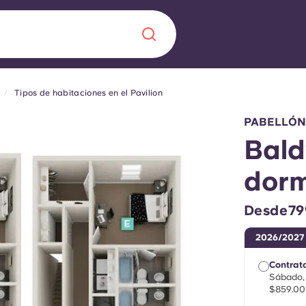
Tipos de habitaciones en el Pavilion
Chinese
Español
Català
PABELLÓN
Bald
dorm
Quiénes somos
a nueva era
Desde79
iantes
Preguntas frecu
2026/2027
lsa la innovación,
Contrato
 estudiantes.
Blog
Sábado, 
$859.00