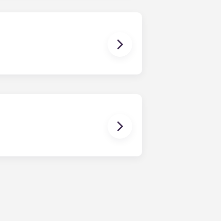
ños privados en cada habitación y
rking de las casitas repartidas por
cio. Nuestras instalaciones
antalla gigante (Jumbotron) del
rupos, una zona comunitaria con
 categoría.