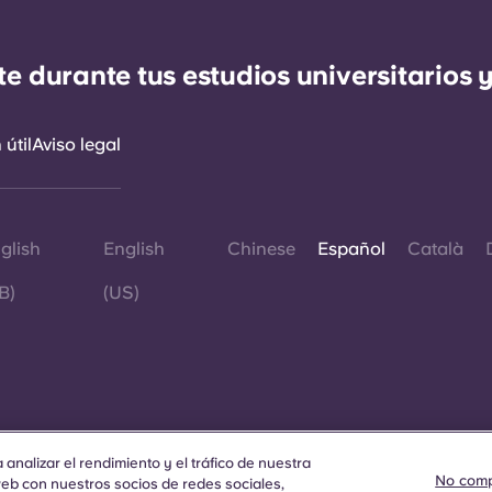
durante tus estudios universitarios y
útil
Aviso legal
glish
English
Chinese
Español
Català
B)
(US)
©
analizar el rendimiento y el tráfico de nuestra
S
No comp
p
b con nuestros socios de redes sociales,