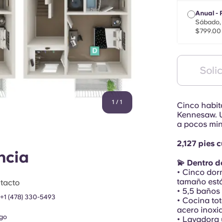
Anual - 
Sábado, 
$799.00
Solic
1
/
1
Cinco habit
Kennesaw. U
a pocos min
2,127 pies
ncia
💫 Dentro de
• Cinco dor
tamaño está
tacto
• 5,5 baños
:
+1 (478) 330-5493
• Cocina to
acero inoxi
go
• Lavadora 