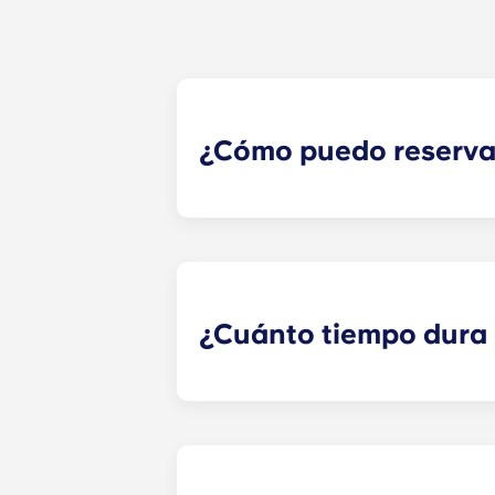
¿Cómo puedo reserva
En The Pavilion queremos que el pro
haz clic en «Reservar ahora» y emp
nosotros.
¿Cuánto tiempo dura e
Nuestros contratos de alojamiento 
duración de 12 meses, de agosto a j