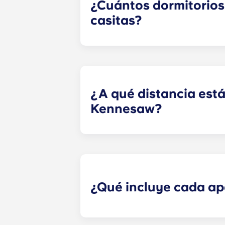
¿Cuántos dormitorios
casitas?
Ofrecemos una gran variedad de pl
casita cuenta con un baño privado
¿A qué distancia está
Kennesaw?
Nuestros pisos cerca de la KSU est
coche en cuestión de minutos, lo q
KSU justo en el recinto, los reside
¿Qué incluye cada ap
Nuestros pisos para estudiantes ti
piso está amueblado con prestacio